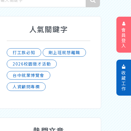
人氣關鍵字
會
員
登
入
打工族必知
剛上班就想離職
2026校園徵才活動
收
台中就業博覽會
藏
工
人資顧問專欄
作
熱門文章