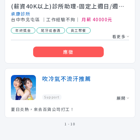
(薪資40K以上)診所助理-固定上週日/週休二日(需輪班)
承康診所
台中市北屯區
│工作經驗不拘│
月薪 40000元
年終獎金
尾牙或春酒
員工聚餐
看更多
應徵
吹冷氣不流汗推薦
Support
展開
夏日炎熱，來去百貨公司打工！
1 - 10