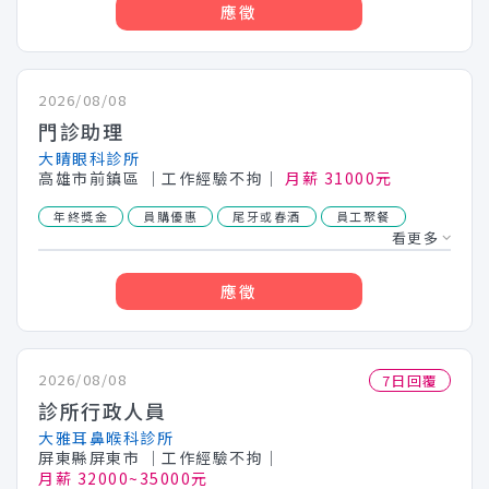
應徵
2026/08/08
門診助理
大睛眼科診所
高雄市前鎮區
│工作經驗不拘│
月薪 31000元
年終獎金
員購優惠
尾牙或春酒
員工聚餐
看更多
應徵
2026/08/08
7日回覆
診所行政人員
大雅耳鼻喉科診所
屏東縣屏東市
│工作經驗不拘│
月薪 32000~35000元