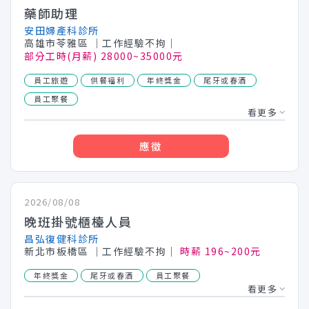
藥師助理
安田婦產科診所
高雄市苓雅區
│工作經驗不拘│
部分工時(月薪) 28000~35000元
員工旅遊
供餐福利
年終獎金
尾牙或春酒
員工聚餐
看更多
應徵
2026/08/08
晚班掛號櫃檯人員
昌弘復健科診所
新北市板橋區
│工作經驗不拘│
時薪 196~200元
年終獎金
尾牙或春酒
員工聚餐
看更多