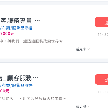
【正職】彰化中央路店_顧客服務專員 Customer Advisor-R00000004166186
/布類/服飾品零售
7000元
11~
【我們期待】 ★UNIQLO夥伴的職涯旅程中，與我們一起透過服裝改變世界★ ．以專業提供服務，以熱情接待顧客，透過解決他人的需要帶來成就感。 ．享受服裝帶來的價值與美感，將你的穿搭知識、見解與款待傳達給顧客。 ．用笑容開展每天的業務，抱持熱情，勇於持續挑戰與學習。 【工作介紹】_我在UNIQLO的日常與學習 ．顧客接待：商品介紹銷售、收銀台與試衣間應對等顧客服務，用溫暖感動的服務為顧客點亮美好日常！ ．商品整理及門市整潔維護：提供美好的生活場景，讓顧客的每一次光臨都成為一段愉悅的經歷！ ．賣場製作：賣場陳列與設計、display調整，為顧客編織當季穿搭夢想，以吸睛的賣場及穿搭提案抓住顧客的眼球！ ．商品進出貨/上架：確保零缺貨以滿足顧客的help yourself購物體驗！ 【未來升遷發展】_我的未來不是夢 ．無經驗也OK！完整育成計畫、配屬培訓員制度讓你一步步成為LifeWear專業顧問 ．視覺陳列專員、直播主、花專員等不同領域的多元學習機會，豐富你的職涯發展選擇 ．完全實力主義！只要達成階段性指定業務技能標準，一年最多4次調薪機會(調幅15％) ．實習生或兼職員工也有機會於畢業後保留原職級平轉為正職員工 ．透過升遷考核可挑戰晉升管理職，實現派駐海外或調動至總部工作的夢想 【排班及休假】 ．一天工時8小時，並額外安排1.5小時休息時間 ．週休2天(輪班制，休假日為各店調整安排) ．遇國定假日皆可擇日排休。依法給予對應年資特休。 【薪資獎金】 ★ 正職月薪：37,000元 起
看更多
【兼職】太平洋百貨豐原店_顧客服務專員 Customer Advisor-R00000004166255
/布類/服飾品零售
200元
11~
與美感，將你的穿搭知識、見解與款待傳達給顧客。 ．用笑容開展每天的業務，抱持熱情，勇於持續挑戰與學習。 【工作介紹】_我在UNIQLO的日常與學習 ．顧客接待：商品介紹銷售、收銀台與試衣間應對等顧客服務，用溫暖感動的服務為顧客點亮美好日常！ ．商品整理及門市整潔維護：提供美好的生活場景，讓顧客的每一次光臨都成為一段愉悅的經歷！ ．賣場製作：賣場陳列與設計、display調整，為顧客編織當季穿搭夢想，以吸睛的賣場及穿搭提案抓住顧客的眼球！ ．商品進出貨/上架：確保零缺貨以滿足顧客的help yourself購物體驗！ 【未來升遷發展】_我的未來不是夢 ．無經驗也OK！完整育成計畫、配屬培訓員制度讓你一步步成為LifeWear專業顧問 ．視覺陳列專員、直播主、花專員等不同領域的多元學習機會，豐富你的職涯發展選擇 ．完全實力主義！只要達成階段性指定業務技能標準，一年最多4次調薪機會(調幅15％) ．實習生或兼職員工也有機會於畢業後保留原職級平轉為正職員工 ．透過升遷考核可挑戰晉升管理職，實現派駐海外或調動至總部工作的夢想 【排班及休假】 ．一週工時16小時，需含一天假日8小時排班。 ．遇國定假日出勤雙倍薪資。依法給予對應年資特休。 【薪資獎金】 ★ 兼職時薪：200元 起
看更多