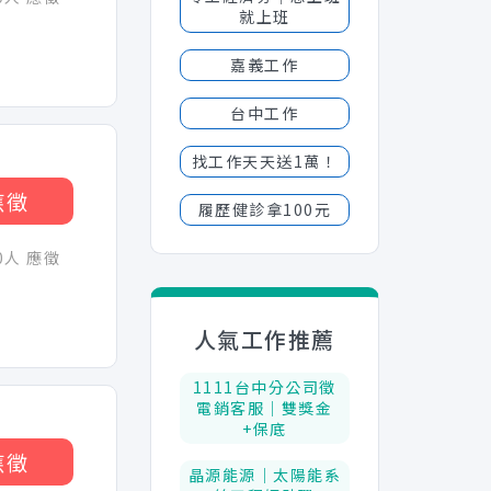
就上班
嘉義工作
台中工作
找工作天天送1萬！
應徵
履歷健診拿100元
30人 應徵
人氣工作推薦
1111台中分公司徵
電銷客服│雙獎金
+保底
應徵
晶源能源｜太陽能系