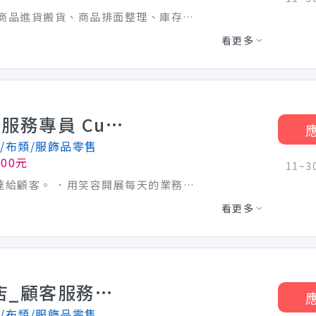
【工作內容】 1.協助商品補貨上架等。 2.商品進貨搬貨、商品排面整理、庫存整理等。 3.收銀結帳、售後服務、商品測試、顧客諮詢服務等。 4.賣場環境整理、打掃等。 5.其他主管交代事宜等。 【門市晚班工讀生】 ◆店鋪銷售(接待客人,理貨,補貨,打掃,收銀等) ◆工作時間：晚班17:00-22:30(休息半小時) ◆休假制度：月休8-11天(排休) ◆此職缺為長期工讀，短期勿試
看更多
【兼職】彰化員林店_顧客服務專員 Customer Advisor-R00000004166278
/布類/服飾品零售
200元
11~
與美感，將你的穿搭知識、見解與款待傳達給顧客。 ．用笑容開展每天的業務，抱持熱情，勇於持續挑戰與學習。 【工作介紹】_我在UNIQLO的日常與學習 ．顧客接待：商品介紹銷售、收銀台與試衣間應對等顧客服務，用溫暖感動的服務為顧客點亮美好日常！ ．商品整理及門市整潔維護：提供美好的生活場景，讓顧客的每一次光臨都成為一段愉悅的經歷！ ．賣場製作：賣場陳列與設計、display調整，為顧客編織當季穿搭夢想，以吸睛的賣場及穿搭提案抓住顧客的眼球！ ．商品進出貨/上架：確保零缺貨以滿足顧客的help yourself購物體驗！ 【未來升遷發展】_我的未來不是夢 ．無經驗也OK！完整育成計畫、配屬培訓員制度讓你一步步成為LifeWear專業顧問 ．視覺陳列專員、直播主、花專員等不同領域的多元學習機會，豐富你的職涯發展選擇 ．完全實力主義！只要達成階段性指定業務技能標準，一年最多4次調薪機會(調幅15％) ．實習生或兼職員工也有機會於畢業後保留原職級平轉為正職員工 ．透過升遷考核可挑戰晉升管理職，實現派駐海外或調動至總部工作的夢想 【排班及休假】 ．一週工時16小時，需含一天假日8小時排班。 ．遇國定假日出勤雙倍薪資。依法給予對應年資特休。 【薪資獎金】 ★ 兼職時薪：200元 起
看更多
【兼職】淡水大都會廣場店_顧客服務專員 Customer Advisor-R00000004166233
/布類/服飾品零售