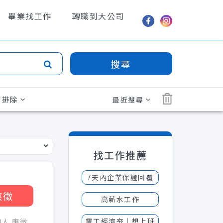
畢業找工作
轉職到大公司
搜尋
排除
最近搜尋
找工作推薦
7天內企業保證回覆
應徵
高薪水工作
零工經濟夯│想上班
30人 應徵