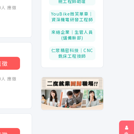
統工程師助理
30人 應徵
YouBike微笑單車｜
資深機電研發工程師
來絡企業｜生管人員
(儲備幹部)
仁眾精密科技｜CNC
銑床工程技師
應徵
30人 應徵
會