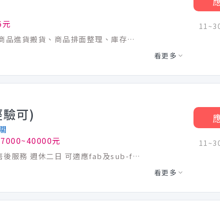
6元
11~
【工作內容】 1.協助商品補貨上架等。 2.商品進貨搬貨、商品排面整理、庫存整理等。 3.收銀結帳、售後服務、商品測試、顧客諮詢服務等。 4.賣場環境整理、打掃等。 5.其他主管交代事宜等。 【門市早班工讀生】 ◆店鋪銷售(接待客人,理貨,補貨,打掃,收銀等) ◆工作時間：早班10:00-17:30(休息一小時) ◆休假制度：月休8-11天(排休) ◆此職缺為長期工讀，短期勿試 ※實際工作時間及排班天數依公司面議為主※
看更多
驗可)
關
7000~40000元
11~
支援客戶pump異常排除、例行性巡檢、售後服務 週休二日 可適應fab及sub-fab環境、可配合輪值 夜間/假日值班加班 可及時回應客戶需求，有培訓教育訓練無經驗者可。 “本職缺需具備專科以上學歷，歡迎應屆畢業生投遞履歷。” 另有值班津貼、出勤另給ON CALL費、夜間出勤津貼、加班費。 💰 薪資與獎金制度 • 2025年三節獎金實績：端午獎金0.5個月薪資、中秋獎金0.5個月薪資、 年終獎金3個月薪資 • 2025年紅利獎金實績：1.2個月薪資 • 休息日加班費計算優於勞基法 • 年度調薪制度：依市場行情、公司營運與個人績效進行評估調整 （※ 各項獎金視年度盈收狀況調整，領取資格依公告規定） ________________________________________ 🎁 員工福利與補助 • 福委會補助項目： ▸ 生育補助、進修補助、生日禮券 ▸ 國內外員工旅遊（每年實施，行程依當年度公告） • 員工旅遊實績(員工全額免費！)： ▸ 2024年：二選一(芭達雅、清邁)五天四夜 ▸ 2025年：四選一（北海道、科隆島、越南、九州熊本）五天四夜 ▸ 2026年：四選一（菲律賓、馬來西亞、日本、韓國）五天四夜 • 每半年一次部門聚餐，增進團隊向心力 • 年度尾牙晚宴 ________________________________________ ❤️ 員工關懷與保險制度 • 每年提供免費健康檢查 • 健保、勞保與退休金依法提撥 • 生育、結婚、喪葬等多項補助津貼 各項福利補助依當年度福委會公告為主
看更多