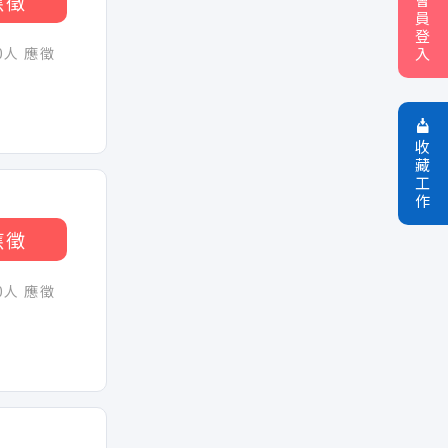
應徵
員
登
30人 應徵
入
收
藏
工
作
應徵
30人 應徵