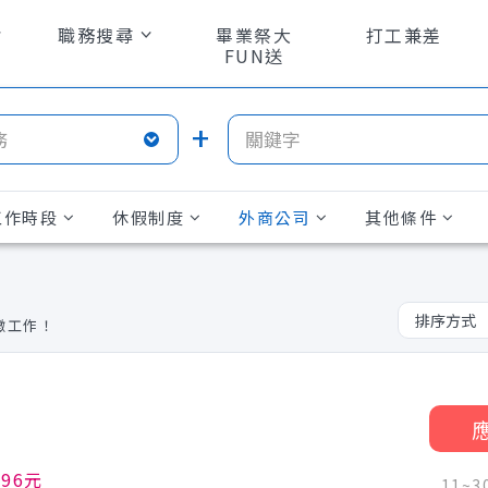
職務搜尋
畢業祭大
打工兼差
FUN送
工作時段
休假制度
外商公司
其他條件
徵
工作！
196元
11~