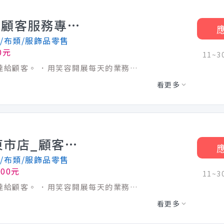
【兼職】台中中友百貨店_顧客服務專員 Customer Advisor-R00000004166269
/布類/服飾品零售
0元
11~
與美感，將你的穿搭知識、見解與款待傳達給顧客。 ．用笑容開展每天的業務，抱持熱情，勇於持續挑戰與學習。 【工作介紹】_我在UNIQLO的日常與學習 ．顧客接待：商品介紹銷售、收銀台與試衣間應對等顧客服務，用溫暖感動的服務為顧客點亮美好日常！ ．商品整理及門市整潔維護：提供美好的生活場景，讓顧客的每一次光臨都成為一段愉悅的經歷！ ．賣場製作：賣場陳列與設計、display調整，為顧客編織當季穿搭夢想，以吸睛的賣場及穿搭提案抓住顧客的眼球！ ．商品進出貨/上架：確保零缺貨以滿足顧客的help yourself購物體驗！ 【未來升遷發展】_我的未來不是夢 ．無經驗也OK！完整育成計畫、配屬培訓員制度讓你一步步成為LifeWear專業顧問 ．視覺陳列專員、直播主、花專員等不同領域的多元學習機會，豐富你的職涯發展選擇 ．完全實力主義！只要達成階段性指定業務技能標準，一年最多4次調薪機會(調幅15％) ．實習生或兼職員工也有機會於畢業後保留原職級平轉為正職員工 ．透過升遷考核可挑戰晉升管理職，實現派駐海外或調動至總部工作的夢想 【排班及休假】 ．一週工時16小時，需含一天假日8小時排班。 ．遇國定假日出勤雙倍薪資。依法給予對應年資特休。 【薪資獎金】 ★ 兼職時薪：200元 起
看更多
【兼職】Global Mall 屏東市店_顧客服務專員 Customer Advisor-R00000004166276
/布類/服飾品零售
200元
11~
與美感，將你的穿搭知識、見解與款待傳達給顧客。 ．用笑容開展每天的業務，抱持熱情，勇於持續挑戰與學習。 【工作介紹】_我在UNIQLO的日常與學習 ．顧客接待：商品介紹銷售、收銀台與試衣間應對等顧客服務，用溫暖感動的服務為顧客點亮美好日常！ ．商品整理及門市整潔維護：提供美好的生活場景，讓顧客的每一次光臨都成為一段愉悅的經歷！ ．賣場製作：賣場陳列與設計、display調整，為顧客編織當季穿搭夢想，以吸睛的賣場及穿搭提案抓住顧客的眼球！ ．商品進出貨/上架：確保零缺貨以滿足顧客的help yourself購物體驗！ 【未來升遷發展】_我的未來不是夢 ．無經驗也OK！完整育成計畫、配屬培訓員制度讓你一步步成為LifeWear專業顧問 ．視覺陳列專員、直播主、花專員等不同領域的多元學習機會，豐富你的職涯發展選擇 ．完全實力主義！只要達成階段性指定業務技能標準，一年最多4次調薪機會(調幅15％) ．實習生或兼職員工也有機會於畢業後保留原職級平轉為正職員工 ．透過升遷考核可挑戰晉升管理職，實現派駐海外或調動至總部工作的夢想 【排班及休假】 ．一週工時16小時，需含一天假日8小時排班。 ．遇國定假日出勤雙倍薪資。依法給予對應年資特休。 【薪資獎金】 ★ 兼職時薪：200元 起
看更多