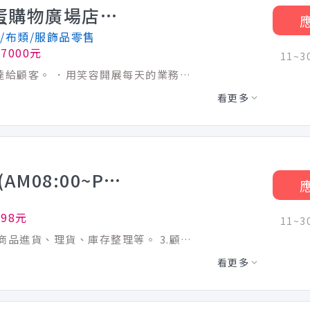
【正職】高雄漢神百貨巨蛋購物廣場店_顧客服務專員 Customer Advisor-R00000004166172
/布類/服飾品零售
7000元
11~
與美感，將你的穿搭知識、見解與款待傳達給顧客。 ．用笑容開展每天的業務，抱持熱情，勇於持續挑戰與學習。 【工作介紹】_我在UNIQLO的日常與學習 ．顧客接待：商品介紹銷售、收銀台與試衣間應對等顧客服務，用溫暖感動的服務為顧客點亮美好日常！ ．商品整理及門市整潔維護：提供美好的生活場景，讓顧客的每一次光臨都成為一段愉悅的經歷！ ．賣場製作：賣場陳列與設計、display調整，為顧客編織當季穿搭夢想，以吸睛的賣場及穿搭提案抓住顧客的眼球！ ．商品進出貨/上架：確保零缺貨以滿足顧客的help yourself購物體驗！ 【未來升遷發展】_我的未來不是夢 ．無經驗也OK！完整育成計畫、配屬培訓員制度讓你一步步成為LifeWear專業顧問 ．視覺陳列專員、直播主、花專員等不同領域的多元學習機會，豐富你的職涯發展選擇 ．完全實力主義！只要達成階段性指定業務技能標準，一年最多4次調薪機會(調幅15％) ．實習生或兼職員工也有機會於畢業後保留原職級平轉為正職員工 ．透過升遷考核可挑戰晉升管理職，實現派駐海外或調動至總部工作的夢想 【排班及休假】 ．一天工時8小時，並額外安排1.5小時休息時間 ．週休2天(輪班制，休假日為各店調整安排) ．遇國定假日皆可擇日排休。依法給予對應年資特休。 【薪資獎金】 ★ 正職月薪：37,000元 起
看更多
高雄夢時代店-早班工讀生(AM08:00~PM12:00)
198元
11~
【工作內容】 1.協助商品補貨上架等。 2.商品進貨、理貨、庫存整理等。 3.顧客諮詢服務等。 4.賣場環境整理、打掃等。 5.其他主管交辦事項等工作。 【門市早班工讀生】 ◆工作時間：早班08:00-12:00 ◆休假制度：月休8-11天(排休) ◆此職缺為長期工讀，短期勿試 ※實際工作時間及排班天數依公司面議為主※
看更多