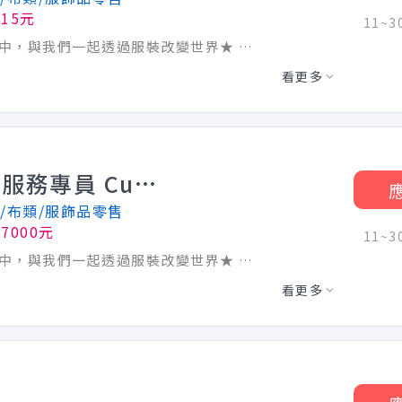
215元
11~
【我們期待】 ★UNIQLO夥伴的職涯旅程中，與我們一起透過服裝改變世界★ ．以專業提供服務，以熱情接待顧客，透過解決他人的需要帶來成就感。 ．享受服裝帶來的價值與美感，將你的穿搭知識、見解與款待傳達給顧客。 ．用笑容開展每天的業務，抱持熱情，勇於持續挑戰與學習。 【工作介紹】_我在UNIQLO的日常與學習 ．顧客接待：商品介紹銷售、收銀台與試衣間應對等顧客服務，用溫暖感動的服務為顧客點亮美好日常！ ．商品整理及門市整潔維護：提供美好的生活場景，讓顧客的每一次光臨都成為一段愉悅的經歷！ ．賣場製作：賣場陳列與設計、display調整，為顧客編織當季穿搭夢想，以吸睛的賣場及穿搭提案抓住顧客的眼球！ ．商品進出貨/上架：確保零缺貨以滿足顧客的help yourself購物體驗！ 【未來升遷發展】_我的未來不是夢 ．無經驗也OK！完整育成計畫、配屬培訓員制度讓你一步步成為LifeWear專業顧問 ．視覺陳列專員、直播主、花專員等不同領域的多元學習機會，豐富你的職涯發展選擇 ．完全實力主義！只要達成階段性指定業務技能標準，一年最多4次調薪機會(調幅15％) ．實習生或兼職員工也有機會於畢業後保留原職級平轉為正職員工 ．透過升遷考核可挑戰晉升管理職，實現派駐海外或調動至總部工作的夢想 【排班及休假】 ．一週工時16小時，需含一天假日8小時排班。 ．遇國定假日出勤雙倍薪資。依法給予對應年資特休。 【薪資獎金】 ★ 兼職時薪：215元 起
看更多
【正職】彰化員林店_顧客服務專員 Customer Advisor-R00000004166205
/布類/服飾品零售
7000元
11~
【我們期待】 ★UNIQLO夥伴的職涯旅程中，與我們一起透過服裝改變世界★ ．以專業提供服務，以熱情接待顧客，透過解決他人的需要帶來成就感。 ．享受服裝帶來的價值與美感，將你的穿搭知識、見解與款待傳達給顧客。 ．用笑容開展每天的業務，抱持熱情，勇於持續挑戰與學習。 【工作介紹】_我在UNIQLO的日常與學習 ．顧客接待：商品介紹銷售、收銀台與試衣間應對等顧客服務，用溫暖感動的服務為顧客點亮美好日常！ ．商品整理及門市整潔維護：提供美好的生活場景，讓顧客的每一次光臨都成為一段愉悅的經歷！ ．賣場製作：賣場陳列與設計、display調整，為顧客編織當季穿搭夢想，以吸睛的賣場及穿搭提案抓住顧客的眼球！ ．商品進出貨/上架：確保零缺貨以滿足顧客的help yourself購物體驗！ 【未來升遷發展】_我的未來不是夢 ．無經驗也OK！完整育成計畫、配屬培訓員制度讓你一步步成為LifeWear專業顧問 ．視覺陳列專員、直播主、花專員等不同領域的多元學習機會，豐富你的職涯發展選擇 ．完全實力主義！只要達成階段性指定業務技能標準，一年最多4次調薪機會(調幅15％) ．實習生或兼職員工也有機會於畢業後保留原職級平轉為正職員工 ．透過升遷考核可挑戰晉升管理職，實現派駐海外或調動至總部工作的夢想 【排班及休假】 ．一天工時8小時，並額外安排1.5小時休息時間 ．週休2天(輪班制，休假日為各店調整安排) ．遇國定假日皆可擇日排休。依法給予對應年資特休。 【薪資獎金】 ★ 正職月薪：37,000元 起
看更多