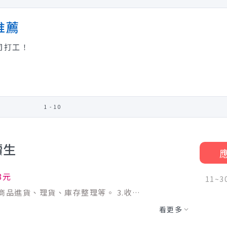
推薦
司打工！
1 - 10
讀生
8元
11~
【工作內容】 1.協助商品補貨上架等。 2.商品進貨、理貨、庫存整理等。 3.收銀結帳、售後服務、商品測試、顧客諮詢服務等。 4.賣場環境整理、打掃等。 5.其他主管交代事宜等。 【門市假日工讀生】 ◆店鋪銷售(接待客人,理貨,補貨,打掃,收銀等) ◆工作時間：晚班12:00-21:00(休息一小時) ◆工作日期：每星期的六、日及國定假日 ◆此職缺為長期工讀，短期勿試
看更多