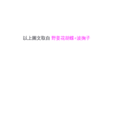
以上圖文取自
野姜花胡蝶+波掬子