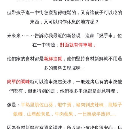
但帶孩子逛一中街怎麼逛得輕鬆的，又有讓孩子可以吃的
東西，又可以稍作休息的地方呢？
來來來～～～告訴你我最近的新發現，這家「燃手串」位
在一中街邊，
對面就有停車場，
他們家的食材都是
新鮮進貨
，他們堅持食材新鮮就不用過
多的醬料去壓腥味，
簡單的調味
就可以讓串燒超美味，一般燒烤店有的串燒他
們都有，但更特別的是，他們很多串燒都是創意料理，
像是：
半熟里肌佐山葵，蝦中寶，豬肉剝皮辣椒，龍蝦子
飯糰，山瑪酸黃瓜，牛肉蘋果，一日熟成半熟卵.....
因為食材新鮮沒有過多調味，所以給小孩吃也很安心，店