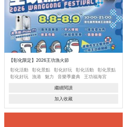
【彰化限定】2026王功漁火節
彰化活動
彰化景點
彰化好玩
彰化活動
彰化景點
彰化好玩
漁港
魅力
音樂季慶典
王功福海宮
祈福踩街嘉年華
繼續閱讀
加入收藏