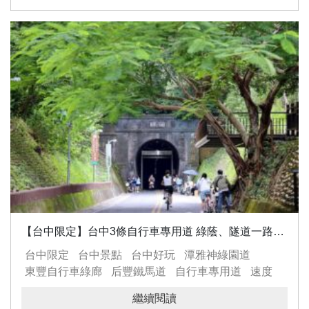
【台中限定】台中3條自行車專用道 綠蔭、隧道一路暢騎
台中限定
台中景點
台中好玩
潭雅神綠園道
東豐自行車綠廊
后豐鐵馬道
自行車專用道
速度
旅程
鐵道文化
山城風光
繼續閱讀