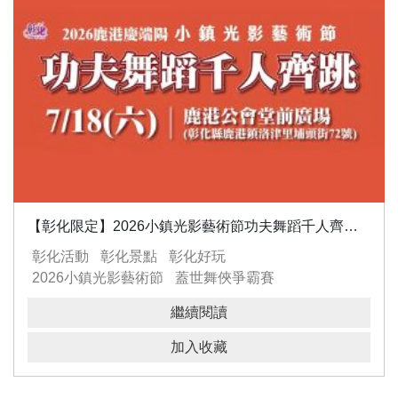
【彰化限定】2026小鎮光影藝術節功夫舞蹈千人齊跳即將登場
彰化活動
彰化景點
彰化好玩
2026小鎮光影藝術節
蓋世舞俠爭霸賽
KungFuFighting
功夫熊貓
啦啦蹦姐姐
胖打君
繼續閱讀
鹿港
彰化
千人共舞
暑假活動
加入收藏