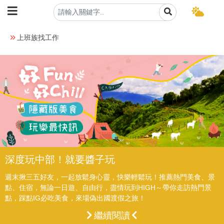
上班族找工作
深度玩中部！就要醬子玩
週末揪三五好友，一起放鬆身心靈，快樂輕鬆玩！推薦熱門美食、景
點、住宿，無論一日遊、自由行，盡情玩到HIGH～帶你走訪熱門景
點，踩點IG必吃美食，來場偽出國渡假之旅！
繼續閱讀