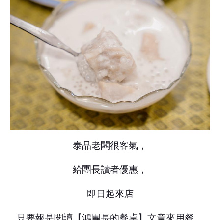
泰品老闆很客氣，
給團長讀者優惠，
即日起來店
只要報是閱讀【鴻團長的餐桌】文章來用餐，