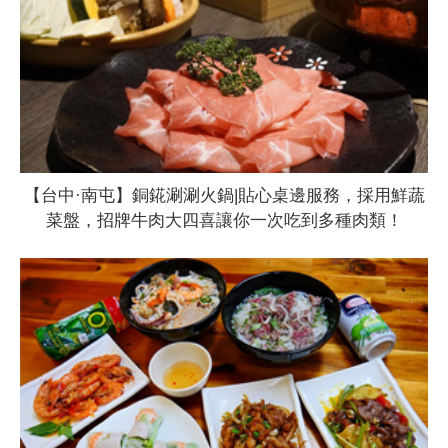
【台中·南屯】銅錵涮涮火鍋|貼心桌邊服務，採用鮮蔬
菜盤，招牌牛肉大四喜讓你一次吃到多種肉類！