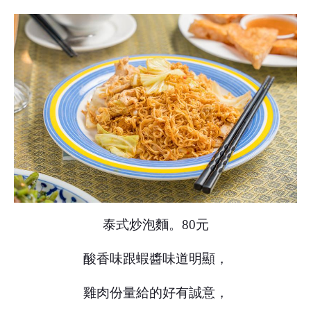
泰式炒泡麵。80元
酸香味跟蝦醬味道明顯，
雞肉份量給的好有誠意，