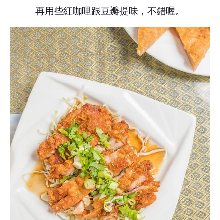
再用些紅咖哩跟豆瓣提味，不錯喔。