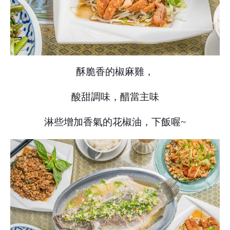
酥脆香的椒麻雞，
酸甜調味，
醋當主味
淋些增加香氣的花椒油，下飯喔~