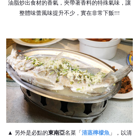
油脂炒出食材的香氣，夾帶著香料的特殊氣味，讓
整體味蕾風味提升不少，實在非常下飯!!!
▲ 另外是必點的
東南亞
名菜「
清蒸檸檬魚
」，以清