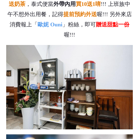
送奶茶
，泰式便當
外帶內用
買10送1唷
!!! 上班族中
午不想外出用餐，記得
提前預約外送
喔!!! 另外來店
消費報上「
歐妮 Ouni
」粉絲，即可
贈送甜點一份
喔!!!