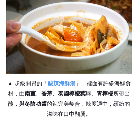
▲ 超級開胃的「
酸辣海鮮湯
」，裡面有許多海鮮食
材，由
南薑
、
香茅
、
泰國檸檬葉
與、
青檸檬
所帶出
酸，與
冬陰功醬
的辣完美契合，辣度適中，繽紛的
滋味在口中翻騰。