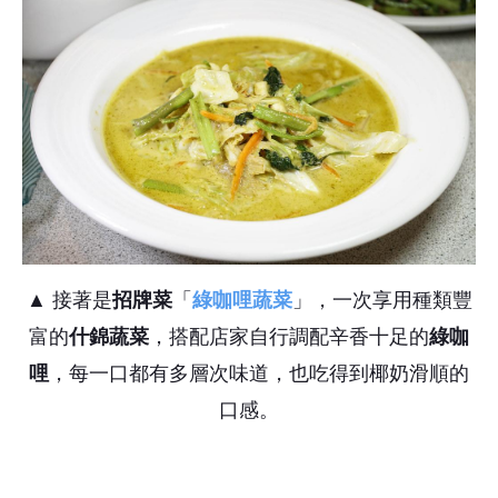
▲ 接著是
招牌菜
「
綠咖哩蔬菜
」，一次享用種類豐
富的
什錦蔬菜
，搭配店家自行調配辛香十足的
綠咖
哩
，每一口都有多層次味道，也吃得到椰奶滑順的
口感。