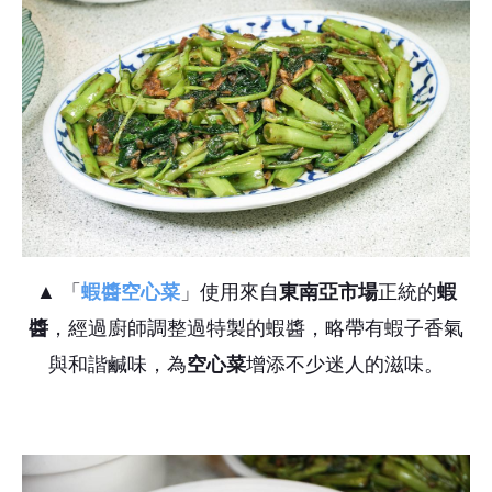
▲ 「
蝦醬空心菜
」使用來自
東南亞市場
正統的
蝦
醬
，經過廚師調整過特製的蝦醬，略帶有蝦子香氣
與和諧鹹味，為
空心菜
增添不少迷人的滋味。