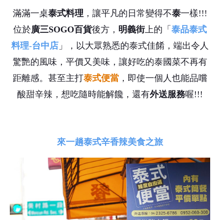
滿滿一桌
泰式料理
，讓平凡的日常變得不
泰
一樣!!!
位於
廣三SOGO百貨
後方，
明義街
上的「
泰品泰式
料理-台中店
」，以大眾熟悉的泰式佳餚，端出令人
驚艷的風味，平價又美味，讓好吃的泰國菜不再有
距離感。甚至主打
泰式便當
，即使一個人也能品嚐
酸甜辛辣，想吃隨時能解饞，還有
外送服務
喔!!!
來一趟泰式辛香辣美食之旅