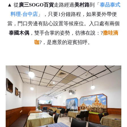
▲ 從
廣三SOGO百貨
走路經過
美村路
到「
泰品泰式
料理-台中店
」，只要1分鐘路程，如果要外帶便
當，門口旁邊有貼心設置等候座位。入口處有兩個
泰國木偶
，雙手合掌的姿勢，彷彿在說：?
撒哇滴
咖
?，是應景的迎賓招呼。