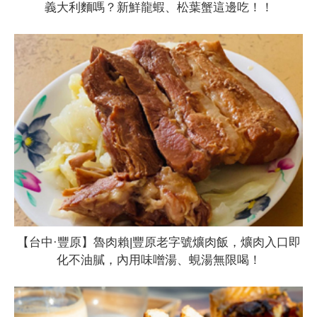
義大利麵嗎？新鮮龍蝦、松葉蟹這邊吃！！
【台中·豐原】魯肉賴|豐原老字號爌肉飯，爌肉入口即
化不油膩，內用味噌湯、蜆湯無限喝！