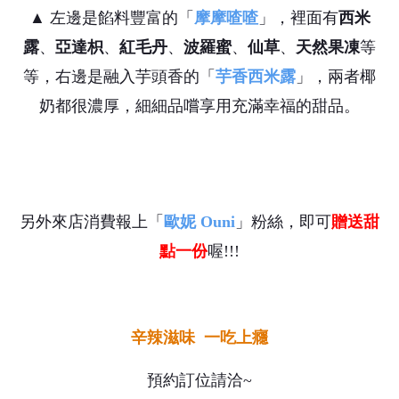
▲ 左邊是餡料豐富的「
摩摩喳喳
」，裡面有
西米
露
、
亞達枳
、
紅毛丹
、
波羅蜜
、
仙草
、
天然果凍
等
等，右邊是融入芋頭香的「
芋香西米露
」，兩者椰
奶都很濃厚，細細品嚐享用充滿幸福的甜品。
另外來店消費報上「
歐妮 Ouni
」粉絲，即可
贈送甜
點一份
喔!!!
辛辣滋味 一吃上癮
預約訂位請洽~