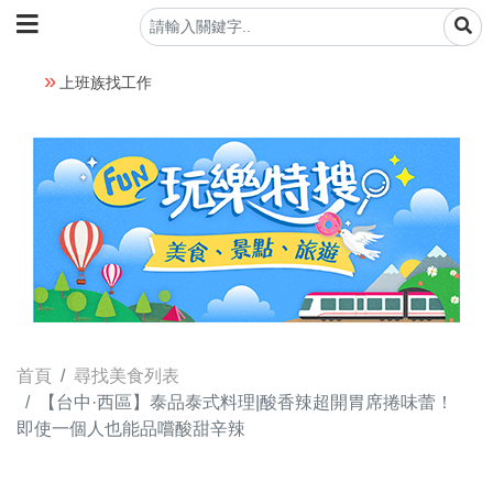
上班族找工作
首頁
尋找美食列表
【台中·西區】泰品泰式料理|酸香辣超開胃席捲味蕾！
即使一個人也能品嚐酸甜辛辣