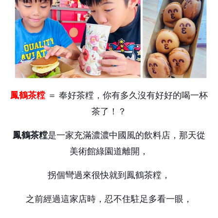
鳳鶴茶糛
＝ 奉好茶糛，你有多久沒有好好的喝一杯
茶了！？
鳳鶴茶糛
是一家充滿濃濃中國風的飲料店，那天從
美術館綠園道離開，
拐個彎過來很快就到鳳鶴茶糛，
之前經過這家店時，忍不住駐足多看一眼，