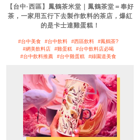
【台中·西區】鳳鶴茶米堂｜鳳鶴茶堂＝奉好
茶，一家用五行下去製作飲料的茶店，爆紅
的是卡士達雞蛋糕！
台中美食
台中飲料
西區飲料
鳳鶴茶?
網美飲料店
雞蛋糕
台中飲料店必喝
台中飲料推薦
台中雞蛋糕
綠園道美食