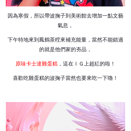
因為寒假，所以帶波掬子到美術館去增加一點文藝
氣息，
下午特地來到鳳鶴茶糛來補充能量，當然不能錯過
的就是他們家的夯品，
原味卡士達雞蛋糕
，這在ＩＧ上超紅的啦！
喜歡吃雞蛋糕的波掬子當然也要來吃一下嚕！