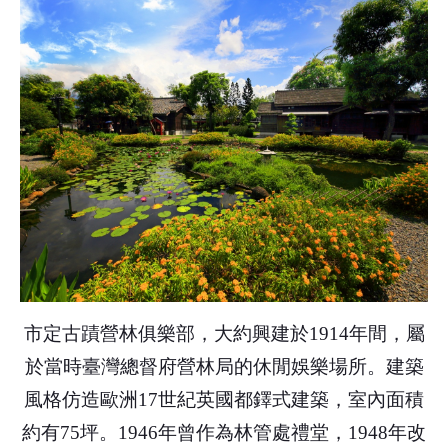
市定古蹟營林俱樂部，大約興建於1914年間，屬
於當時臺灣總督府營林局的休閒娛樂場所。建築
風格仿造歐洲17世紀英國都鐸式建築，室內面積
約有75坪。1946年曾作為林管處禮堂，1948年改