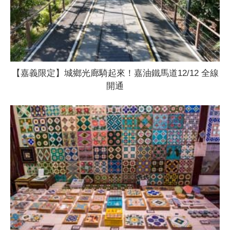
【嘉義限定】城鄉光廊騎起來！嘉油鐵馬道12/12 全線
開通