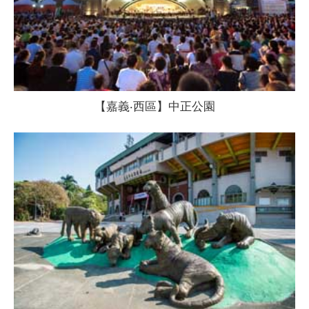
【嘉義‧西區】中正公園