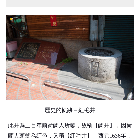
歷史的軌跡－紅毛井
此井為三百年前荷蘭人所鑿，故稱【蘭井】，因荷
蘭人頭髮為紅色，又稱【紅毛井】。西元1636年，