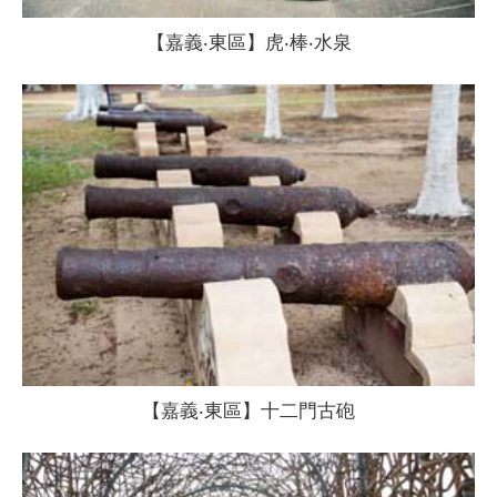
【嘉義‧東區】虎‧棒‧水泉
【嘉義‧東區】十二門古砲