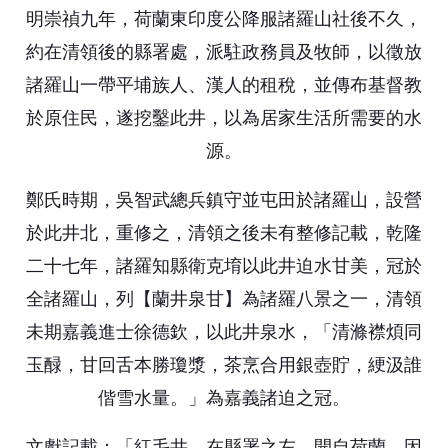
明崇禎九年，荷蘭東印度公降服諸羅山社後不久，
約在清領後的縣署處，派駐政務員及牧師，以徵放
諸羅山一帶平埔族人、漢人的租稅，並傳布基督教
於原住民，遂挖鑿此井，以為居家生活所需要的水
源。
鄭氏時期，吳智武總兵鎮守並屯田於諸羅山，設營
於此井北，重修之，清領之後未有整修記載，乾隆
二十七年，諸羅知縣衛克堉以此井迫水甘美，冠於
全諸羅山，列【蘭井泉甘】為諸羅八景之一，清領
未期嘉義進士徐德欽，以此井泉水，「清滌襟煩同
玉醁，甘回舌本勝瓊漿，茶烹合用銀壺貯，綆汲誰
偕雪水量。」為嘉義諸迫之冠。
文獻記載：「紅毛井，在縣署之左。開自荷蘭，因