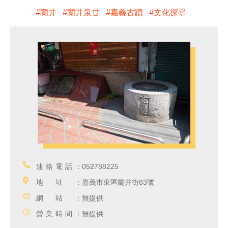
蘭井
蘭井泉甘
嘉義古蹟
文化探尋
連絡電話：
052788225
地址：
嘉義市東區蘭井街83號
網站：
無提供
營業時間：
無提供