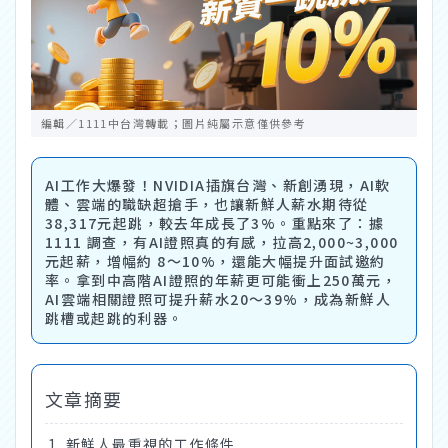
編輯／1111中台灣轉載；圖片純屬示意僅供參考
AI工作大爆發！NVIDIA插旗台灣、新創湧現，AI軟
體、雲端的職缺超搶手，也讓新鮮人薪水期待從
38,317元起跳，較去年成長了3%。重點來了：據
1111 調查，有AI證照真的有感，拉高2,000~3,000
元起薪，增幅約 8～10%，還能大幅提升面試邀約
率。拿到中高階AI證照的年薪更可能衝上250萬元，
AI雲端相關證照可提升薪水20～39%，成為新鮮人
跳槽或起跳的利器。
文章摘要
新鮮人最重視的工作條件