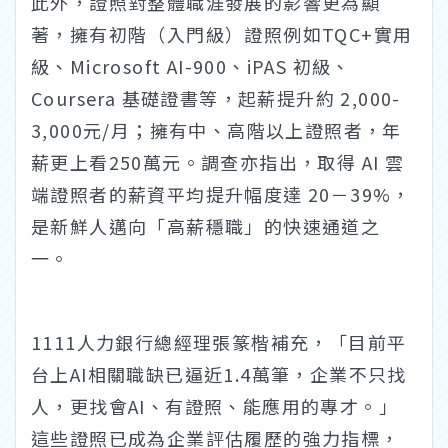
此外，證照對整體職涯發展的影響更為顯
著，擁有初階（入門級）證照例如TQC+實用
級、Microsoft AI-900、iPAS 初級、
Coursera 基礎證書等，起薪提升約 2,000-
3,000元/月；擁有中、高階以上證照者，年
薪更上看250萬元。調查亦指出，取得 AI 雲
端證照者的薪資平均提升幅度達 20－39%，
是新鮮人邁向「高薪穩職」的快速通道之
一。
1111人力銀行總經理張篆楷補充，「目前平
台上AI相關職缺已逼近1.4萬筆，企業不只找
人，更找會AI、有證照、能應用的專才。」
這些證照已成為企業評估履歷的強力指標，