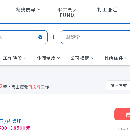
職務搜尋
畢業祭大
打工兼差
FUN送
工作時段
休假制度
公司相關
其他條件
2
筆，馬上應徵
南投縣
工作！
理/熱處理
500~38500元
11~