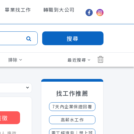
畢業找工作
轉職到大公司
搜尋
排除
最近搜尋
找工作推薦
7天內企業保證回覆
應徵
高薪水工作
零工經濟夯│想上班
30人 應徵