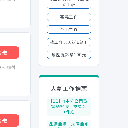
就上班
嘉義工作
台中工作
找工作天天送1萬！
應徵
履歷健診拿100元
30人 應徵
人氣工作推薦
1111台中分公司徵
電銷客服│雙獎金
+保底
應徵
晶源能源｜太陽能系