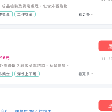
1.客供品上下掛、檢驗、數量核算作業。 2.成品檢驗及異常處理，包含外觀及物性檢測驗。 3.成品檢驗、包裝及出貨作業。 4.協助執行工件盲孔清潔作業。 5.協助生產線後段支援作業。 6.協助客供品遮蔽作業。 7.配合全廠工作所需相互支援。 8.上級交辦事項之完成與回報。
終獎金
工作獎金
看更多
196元
11~
草屯店 (育英街51號) 1.負責餐飲場所的內外場聯繫 2.顧客菜單諮詢、點餐供餐 3.桌面環境清潔.
作獎金
彈性上下班
看更多
路商行
│麵包店/點心烘焙店