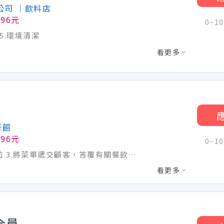
公司
│飲料店
196元
0~1
 5.環境清潔
看更多
餐館
196元
0~1
1.佈置及清理餐桌 2.為顧客帶位或安排座位 3.將菜單遞交顧客，答覆有關餐飲問題，必要時提供建議 4.上菜並提供有關用餐的服務 5.送單點單收銀 需可長期配合，不接受短期/暑期工讀
看更多
全員