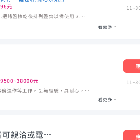
196元
11~
1.工作區域和設備、器具的清潔以及保養 2.把烤盤擦乾後排列整齊以備使用 3.清潔廁所
看更多
9500~38000元
11~
1.根據生產程序，從事產品包裝、生產線事務運作等工作。 2.無經驗，具耐心，肯學習者可。 4.需配合加班及日班與大夜班輪班，兩星期輪班一次。 5.到職後,日班培訓3個月,經考核,再調輪班。 6.工作環境:無塵室(需身穿無塵帽.服.鞋)
看更多
站務員(竹山服務區)**意者可親洽或電話聯絡**