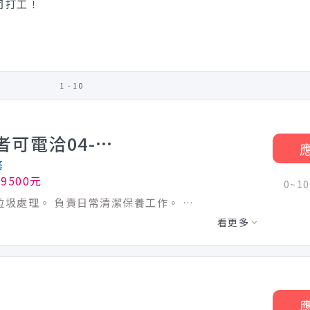
司打工！
1 - 10
清潔人員(南投區)-歡迎意者可電洽04-22332553約訪面試時間，謝謝。
務
9500元
0~1
負責工作區域清潔工作。資源回收整理及垃圾處理。 負責日常清潔保養工作。 規劃清潔流程。 執行其它清潔相關交辦事項。
看更多