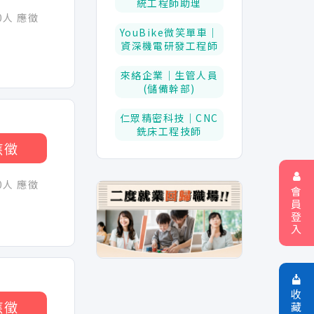
統工程師助理
30人 應徵
YouBike微笑單車｜
資深機電研發工程師
來絡企業｜生管人員
(儲備幹部)
仁眾精密科技｜CNC
銑床工程技師
應徵
30人 應徵
會
員
登
入
收
應徵
藏