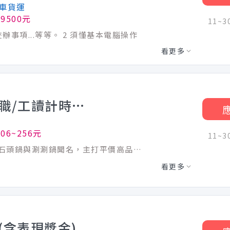
車貨運
9500元
11~
事項...等等。 2 須懂基本電腦操作
看更多
石二鍋南投草屯中興店-兼職/工讀計時人員.
06~256元
11~
【石二鍋】新鮮職場就在石二鍋！ 以經典石頭鍋與涮涮鍋聞名，主打平價高品質的餐飲體驗。加入我們，您將學習從新鮮食材處理到顧客服務的全方位技能，享有完善培訓，讓每一天都能有新鮮的成就感！ 【工作內容】兼職/工讀計時人員 備餐、送餐、撤餐與顧客互動等。 讓每位顧客都能感受到有溫度的用餐體驗及高品質的用餐享受 【工作時段】(依營運需求彈性排班,工作時間面試詳洽) ◎ 全日班 (09:30~01:00 每日排班六至八小時) ◎ 早班 (09:30~17:30 每日排班四至六小時) ◎ 晚班 (17:30~01:00 每日排班四至六小時) 【福利亮點】 1.入職即享有：集團用餐八折優惠 2.薪資最優勢：月績效獎金、年終獎金 3.同仁最滿意：國外旅遊、免費供餐、三節禮券 4.培訓最專業：系統化培訓課程、線上學習平台
看更多
(含表現獎金)