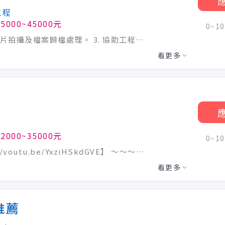
工程
5000~45000元
0~1
1. 負責各項行政庶務工作。 2. 現場施工相片拍攝及檔案歸檔處理。 3. 協助工程計畫書、送審文件製作及檔案管理。 4. 協助核對整合標單與圖面。 5. 製作竣工報告文件，圖面管理。 6.公司交辦工作任務
看更多
2000~35000元
0~1
【俊侑公司介紹影片(歡迎點閱)：https://youtu.be/YxziHSkdGVE】 ～～～～～公司多處廠區持續不斷擴建當中～～～～～ 【職務內容】 1. 新增品號作業 2. 訂單覆核作業
看更多
推薦