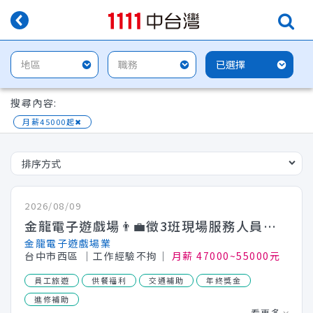
搜尋內容:
月薪45000起
✖
2026/08/09
金龍電子遊戲場👨‍💼徵3班現場服務人員👩‍💼✨福利佳(需附照片.自傳)
金龍電子遊戲場業
台中市西區
│工作經驗不拘│
月薪 47000~55000元
員工旅遊
供餐福利
交通補助
年終獎金
進修補助
看更多