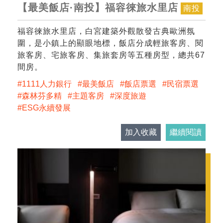
【最美飯店·南投】福容徠旅水里店
南投
福容徠旅水里店，白宮建築外觀散發古典歐洲氛
圍，是小鎮上的顯眼地標，飯店分成輕旅客房、閱
旅客房、宅旅客房、集旅套房等五種房型，總共67
間房。
1111人力銀行
最美飯店
飯店票選
民宿票選
森林芬多精
主題客房
深度旅遊
ESG永續發展
加入收藏
繼續閱讀