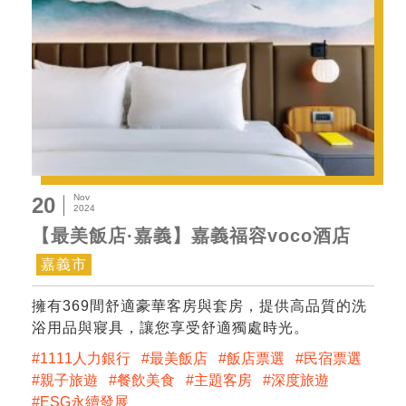
Nov
20
2024
【最美飯店·嘉義】嘉義福容voco酒店
嘉義市
擁有369間舒適豪華客房與套房，提供高品質的洗
浴用品與寢具，讓您享受舒適獨處時光。
1111人力銀行
最美飯店
飯店票選
民宿票選
親子旅遊
餐飲美食
主題客房
深度旅遊
ESG永續發展