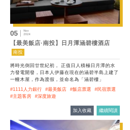
Nov
05
2024
【最美飯店·南投】日月潭涵碧樓酒店
南投
將時光倒回廿世紀初， 正值日人積極日月潭的水
力發電開發，日本人伊藤在現在的涵碧半島上建了
一幢木屋，作為渡假，並命名為「涵碧樓」
1111人力銀行
最美飯店
飯店票選
民宿票選
主題客房
深度旅遊
加入收藏
繼續閱讀