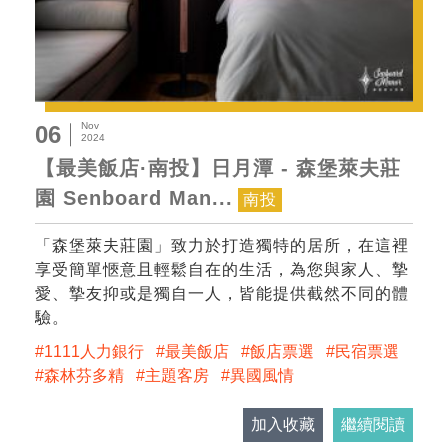
Nov
06
2024
【最美飯店·南投】日月潭 - 森堡萊夫莊
園 Senboard Man...
南投
「森堡萊夫莊園」致力於打造獨特的居所，在這裡
享受簡單愜意且輕鬆自在的生活，為您與家人、摯
愛、摯友抑或是獨自一人，皆能提供截然不同的體
驗。
1111人力銀行
最美飯店
飯店票選
民宿票選
森林芬多精
主題客房
異國風情
加入收藏
繼續閱讀