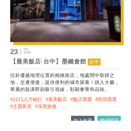
Oct
23
2024
【最美飯店·台中】墨鐵會館
台中
位於優越地理位置的精緻旅店，地處鬧中取靜之
地，交通便捷，提供便利的城市探索！踏入大廳，
華麗的裝潢即刻吸引視線，彰顯奢華和品味。
1111人力銀行
最美飯店
飯店票選
民宿票選
主題客房
深度旅遊
加入收藏
繼續閱讀