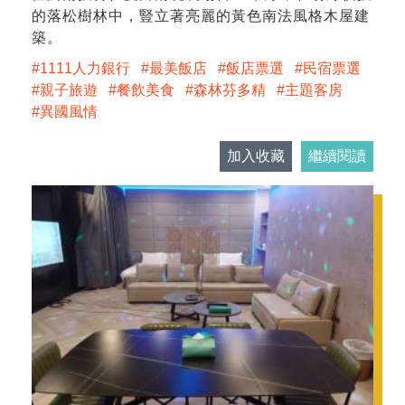
的落松樹林中，豎立著亮麗的黃色南法風格木屋建
築。
1111人力銀行
最美飯店
飯店票選
民宿票選
親子旅遊
餐飲美食
森林芬多精
主題客房
異國風情
加入收藏
繼續閱讀