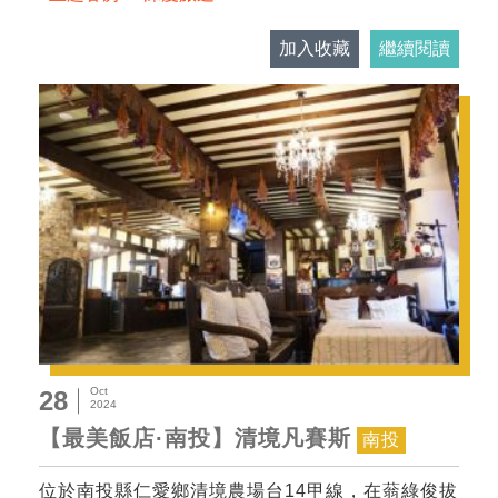
加入收藏
繼續閱讀
Oct
28
2024
【最美飯店·南投】清境凡賽斯
南投
位於南投縣仁愛鄉清境農場台14甲線，在蓊綠俊拔