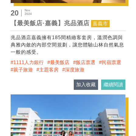
Nov
20
2024
【最美飯店·嘉義】兆品酒店
嘉義市
兆品酒店嘉義擁有185間精緻客套房，溫潤色調與
典雅內斂的內部空間規劃，讓您體驗山林自然氣息
一般的感受。
1111人力銀行
最美飯店
飯店票選
民宿票選
親子旅遊
主題客房
深度旅遊
加入收藏
繼續閱讀