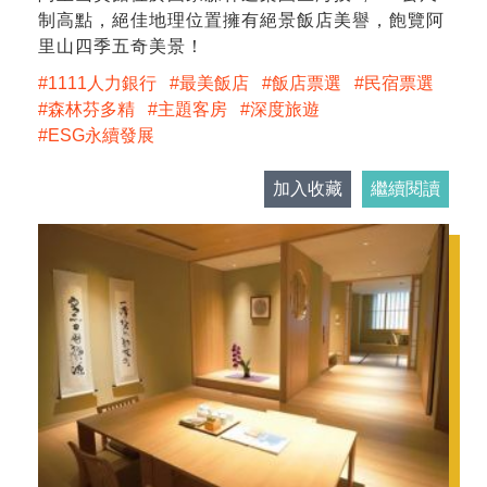
制高點，絕佳地理位置擁有絕景飯店美譽，飽覽阿
里山四季五奇美景！
1111人力銀行
最美飯店
飯店票選
民宿票選
森林芬多精
主題客房
深度旅遊
ESG永續發展
加入收藏
繼續閱讀