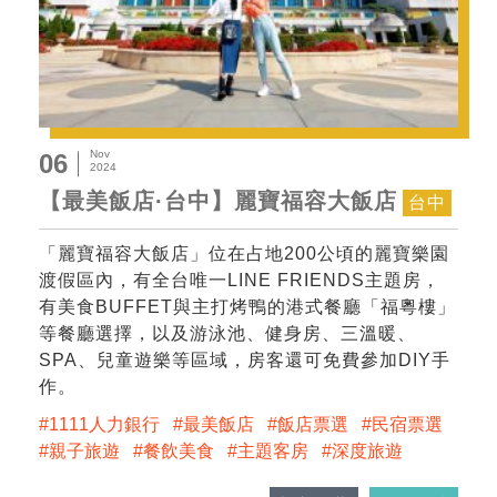
Nov
06
2024
【最美飯店·台中】麗寶福容大飯店
台中
「麗寶福容大飯店」位在占地200公頃的麗寶樂園
渡假區內，有全台唯一LINE FRIENDS主題房，
有美食BUFFET與主打烤鴨的港式餐廳「福粵樓」
等餐廳選擇，以及游泳池、健身房、三溫暖、
SPA、兒童遊樂等區域，房客還可免費參加DIY手
作。
1111人力銀行
最美飯店
飯店票選
民宿票選
親子旅遊
餐飲美食
主題客房
深度旅遊