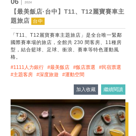
06
2024
【最美飯店·台中】T11、T12麗寶賽車主
題旅店
台中
「T11、T12麗寶賽車主題旅店」是全台唯一緊鄰
國際賽車場的旅店，全館共 230 間客房、11種房
型，結合籃球、足球、衝浪、賽車等特色運動風
格。
1111人力銀行
最美飯店
飯店票選
民宿票選
主題客房
深度旅遊
運動空間
加入收藏
繼續閱讀