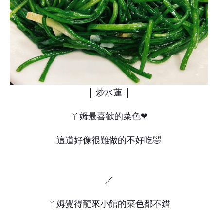
│ 炒水蓮 │
ㄚ姆最喜歡的菜色❤
這道好像很難做的不好吃🤣
／
ㄚ姆覺得龍來小館的菜色都不錯