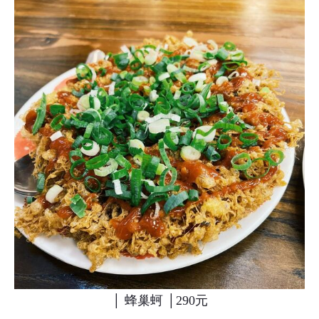
│ 蜂巢蚵 │290元