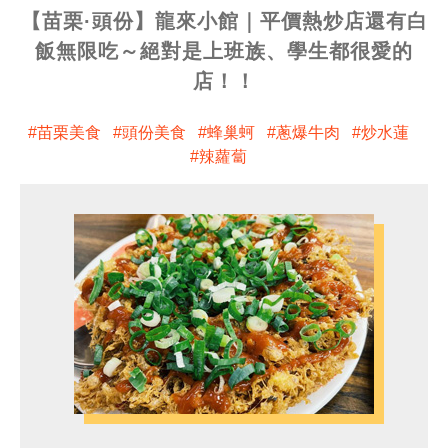
【苗栗·頭份】龍來小館｜平價熱炒店還有白
飯無限吃～絕對是上班族、學生都很愛的
店！！
苗栗美食
頭份美食
蜂巢蚵
蔥爆牛肉
炒水蓮
辣蘿蔔