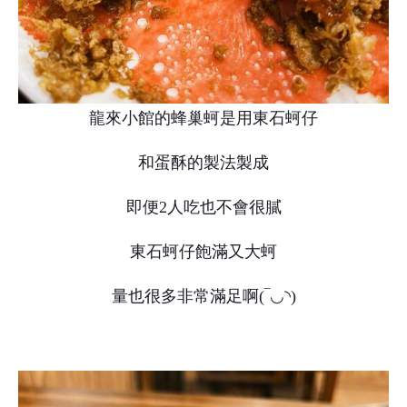
龍來小館的蜂巢蚵是用東石蚵仔
和蛋酥的製法製成
即便2人吃也不會很膩
東石蚵仔飽滿又大蚵
量也很多非常滿足啊(‾◡◝)