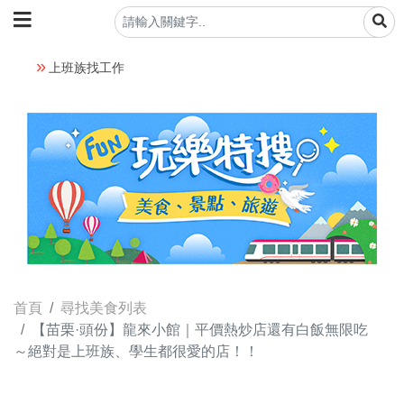
上班族找工作
首頁
尋找美食列表
【苗栗·頭份】龍來小館｜平價熱炒店還有白飯無限吃
～絕對是上班族、學生都很愛的店！！