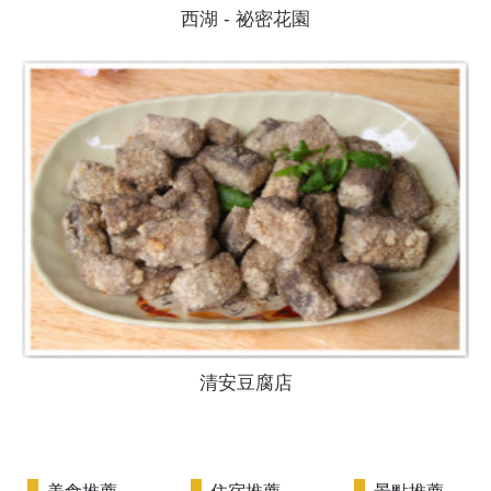
西湖 - 祕密花園
清安豆腐店