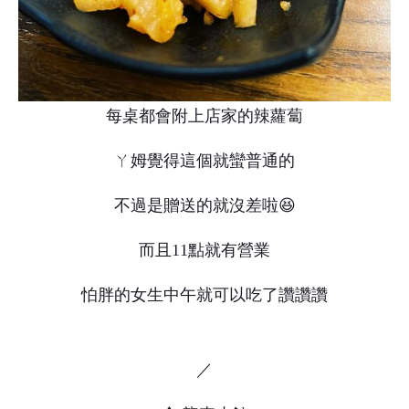
每桌都會附上店家的辣蘿蔔
ㄚ姆覺得這個就蠻普通的
不過是贈送的就沒差啦😆
而且11點就有營業
怕胖的女生中午就可以吃了讚讚讚
／