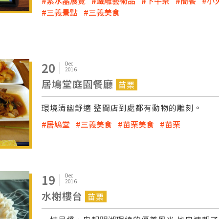
紫水晶展覽
鐵雕藝術品
下午茶
簡餐
小
三義景點
三義美食
20
Dec
2016
居鳩堂庭園餐廳
苗栗
環境清幽舒適 整間店到處都有動物的雕刻。
居鳩堂
三義美食
苗栗美食
苗栗
19
Dec
2016
水榭樓台
苗栗