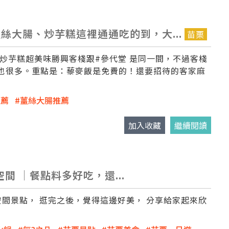
絲大腸、炒芋糕這裡通通吃的到，大...
苗栗
炒芋糕超美味勝興客棧跟#參代堂 是同一間，不過客棧
也很多。重點是：藜麥飯是免費的！還要招待的客家麻
推薦
薑絲大腸推薦
加入收藏
繼續閱讀
空間 │餐點料多好吃，還...
藝術空間景點， 逛完之後，覺得這邊好美， 分享給家起來欣