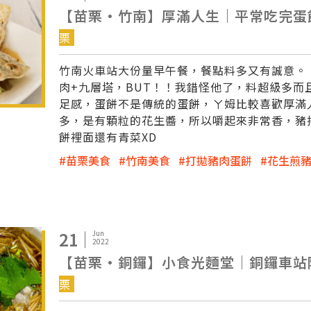
【苗栗·竹南】厚滿人生｜平常吃完蛋餅
栗
竹南火車站大份量早午餐，餐點料多又有誠意。
肉+九層塔，BUT！！我錯怪他了，料超級多
足感，蛋餅不是傳統的蛋餅，ㄚ姆比較喜歡厚滿
多，是有顆粒的花生醬，所以嚼起來非常香，豬
餅裡面還有青菜XD
苗栗美食
竹南美食
打拋豬肉蛋餅
花生煎
21
Jun
2022
【苗栗·銅鑼】小食光麵堂｜銅鑼車站附
栗