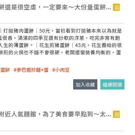
還是很空虛，一定要來～大份量蛋餅...
苗
│打拋豬肉蛋餅│50元，當初看到打拋豬本來以為就是
而且很香，滿滿的四季豆還有炒軟的洋蔥，吃完非常有飽
人生的薄蛋餅。│花生煎豬蛋餅│45元，花生醬給的很
排煎的火侯也不錯不會很硬，老闆還蠻營養均衡的，蛋
豬蛋餅
參巴醬炒麵+蛋
小肉豆
加入收藏
繼續閱讀
近人氣麵館，為了美食要早點到～太...
苗