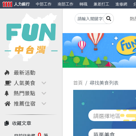
人力銀行
中部工作
南部工作
轉職
兼差打工
進修網
熱
最新活動
人氣美食
首頁
尋找美食列表
熱門景點
推薦住宿
請選擇地區
收藏文章
0
目前已收藏
筆