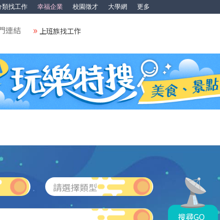
分類找工作
幸福企業
校園徵才
大學網
更多
門連結
上班族找工作
請選擇類型
搜尋GO