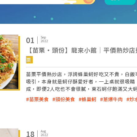
01
Sep
2022
【苗栗·頭份】龍來小館｜平價熱炒店還
栗
苗栗平價熱炒店，浮誇蜂巢蚵好吃又不貴，白飯可
吸引，本身就是蚵仔酥愛好者，一上桌就很吸睛
成，即便2人吃也不會很膩，東石蚵仔飽滿又大蚵，
苗栗美食
頭份美食
蜂巢蚵
蔥爆牛肉
炒
18
Aug
2022