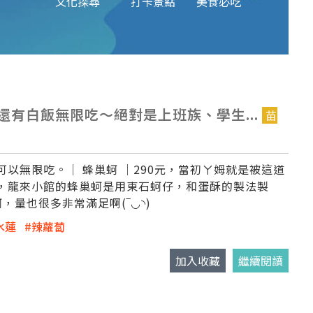
文化探尋
打卡景點
美食必吃
有白飯無限吃～絕對是上班族、學生...
苗
以無限吃。│ 蜂巢蚵 │290元，當初ㄚ姆就是被這道
，龍來小館的蜂巢蚵是用東石蚵仔，和蛋酥的製法製
量也很多非常滿足啊(‾◡◝)
水蓮
辣蘿蔔
加入收藏
繼續閱讀