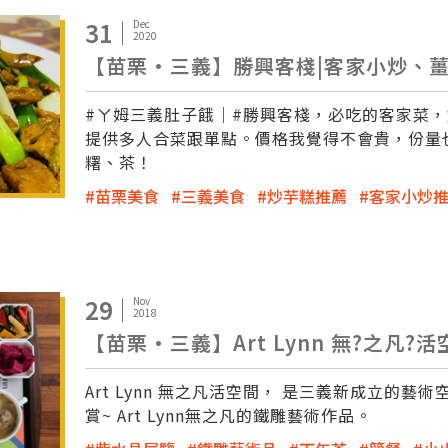
31
Dec
2020
【苗栗·三義】勝興客棧|客家小炒、薑
#ㄚ姆三義肚子餓｜#勝興客棧，必吃的客家菜，
提供多人合菜跟單點。價格我覺得不會貴，份量
糬、茶！
苗栗美食
三義美食
炒芋糕推薦
客家小炒
29
Nov
2018
【苗栗·三義】Art Lynn 無?之凡?活
Art Lynn 無之凡活空間， 是三義新成立的
賞~ Art Lynn無之凡的鐵雕藝術作品。