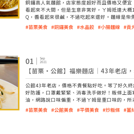
銅鑼高人氣麵館，店家態度超好而且價格又便宜
看起來不大間，但是生意非常好，ㄚ姆抵達大概
Q，醬看起來很鹹，不過吃起來還好。麵線是柴
苗栗美食
銅鑼美食
水晶餃
小腸麵線
貢
01
Sep
2021
【苗栗‧公館】福樂麵店｜43年老店，
公館43年老店，價格不貴餐點好吃。等了好久終於比較
好防護，口罩戴緊緊、消毒洗手做好！粄條上面
油，網路說口味偏重，不過ㄚ姆是重口味的，所
苗栗美食
公館美食
平價美食
炒粄條
薑