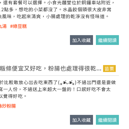
，還有套餐可以選擇。小食光麵堂位於銅鑼車站附近，
12點多，想吃的小菜都沒了。水晶餃個頭很大皮非常
魚風味，吃起來清爽，小腸處理的乾淨沒有怪味道。
丸湯
綠豆糕
加入收藏
繼續閱讀
粄條便宜又好吃，粉腸也處理得很乾...
苗栗
敢放心出去吃東西了(⁎⁍̴̛ᴗ⁍̴̛⁎)不過出門還是要做
寫一人份，不過送上來超大一盤的！口感好吃不會太
以覺得好吃。
絲炒粉腸
加入收藏
繼續閱讀