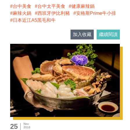
台中美食
台中太平美食
健康麻辣鍋
麻辣火鍋
西班牙伊比利豬
安格斯Prime牛小排
日本近江A5黑毛和牛
加入收藏
繼續閱讀
Nov
25
2016