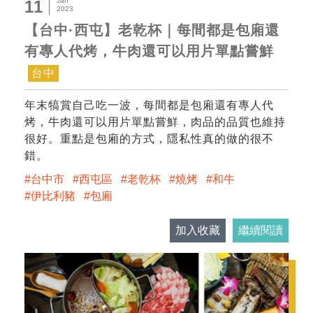
Jan
11
2023
【台中·西屯】老乾杯｜每間都是包廂還
有專人代烤，牛肉還可以用片單點嘗鮮
台中
年末犒賞自己吃一波，每間都是包廂還有專人代
烤，牛肉還可以用片單點嘗鮮，肉品的品質也維持
很好。重點是包廂的方式，隱私性真的做的很不
錯。
台中市
西屯區
老乾杯
燒烤
和牛
伊比利豬
包廂
加入收藏
繼續閱讀