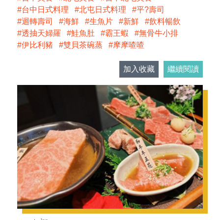
台中日式料理
北屯日式料理
平?壽司
迴轉壽司
海鮮
生魚片
新鮮
飲料暢飲
透抽天婦羅
鮭魚肚
霸王蝦
無骨牛小排
伊比利豬
雙貝茶碗蒸
摩摩喳喳
加入收藏
繼續閱讀