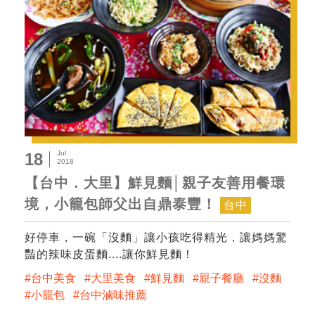
Jul
18
2018
【台中．大里】鮮見麵│親子友善用餐環
境，小籠包師父出自鼎泰豐！
台中
好停車，一碗「沒麵」讓小孩吃得精光，讓媽媽驚
豔的辣味皮蛋麵....讓你鮮見麵！
台中美食
大里美食
鮮見麵
親子餐廳
沒麵
小籠包
台中滷味推薦