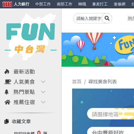
人力銀行
中部工作
南部工作
轉職
兼差打工
進修網
熱
最新活動
人氣美食
首頁
尋找美食列表
熱門景點
推薦住宿
請選擇地區
收藏文章
0
目前已收藏
筆