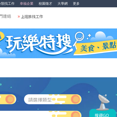
分類找工作
幸福企業
校園徵才
大學網
更多
門連結
上班族找工作
請選擇類型
搜尋GO