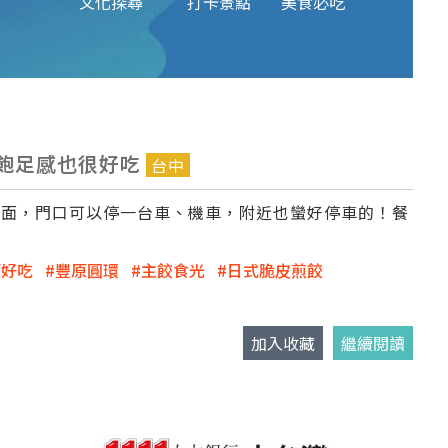
文化探尋
打卡景點
美食必吃
飽足感也很好吃
台中
對面，門口可以停一台車、機車，附近也蠻好停車的！餐
原好吃
豐原圓環
主餃食光
日式脆皮煎餃
加入收藏
繼續閱讀