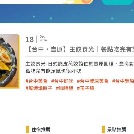
18
Dec
2024
【台中‧豐原】主餃食光｜餐點吃完有
主餃食光-日式脆皮煎餃館位於豐原圓環、豐商
點吃完有飽足感也很好吃
台中美食
台中好吃
台中豐原美食
台中豐
焗烤燒餃子
咖哩飯
玉子燒
住宿推薦
景點推薦