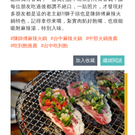
每位朋友吃過後都讚不絕口，一貼照片，才發現好
多朋友都是這的老主顧!!獅子頭也是陳師傅麻辣火
鍋特色，記得拿些來嚐，紮實肉餡好飽嘴，也很能
吸附麻辣湯，特別入味。
陳師傅麻辣火鍋
台中麻辣火鍋
中部火鍋推薦
吃到飽推薦
台中吃到飽
加入收藏
繼續閱讀