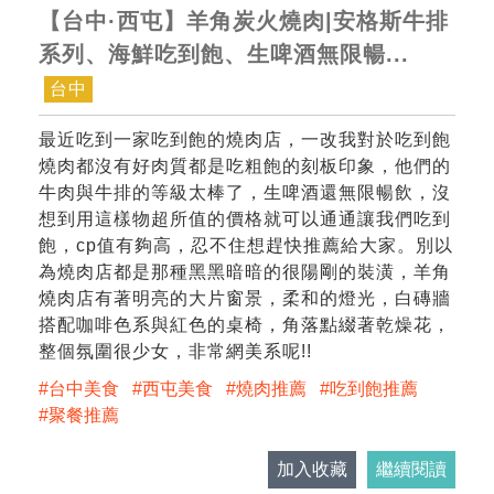
【台中·西屯】羊角炭火燒肉|安格斯牛排
系列、海鮮吃到飽、生啤酒無限暢...
台中
最近吃到一家吃到飽的燒肉店，一改我對於吃到飽
燒肉都沒有好肉質都是吃粗飽的刻板印象，他們的
牛肉與牛排的等級太棒了，生啤酒還無限暢飲，沒
想到用這樣物超所值的價格就可以通通讓我們吃到
飽，cp值有夠高，忍不住想趕快推薦給大家。別以
為燒肉店都是那種黑黑暗暗的很陽剛的裝潢，羊角
燒肉店有著明亮的大片窗景，柔和的燈光，白磚牆
搭配咖啡色系與紅色的桌椅，角落點綴著乾燥花，
整個氛圍很少女，非常網美系呢!!
台中美食
西屯美食
燒肉推薦
吃到飽推薦
聚餐推薦
加入收藏
繼續閱讀