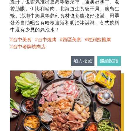
提升，也霸氣推出更高等級菜單，連澳洲和牛、老
饕肋眼、伊比利豬肉、北海道生食級干貝、廣島生
蠔、澎湖牛奶貝等夢幻食材也都能吃好吃滿！田季
發爺自助吧台有哈根達斯和明治冰淇淋，各式飲料
中還有少見的氣泡水！
台中美食
台中燒烤
西區美食
吃到飽推薦
台中老牌燒肉店
加入收藏
繼續閱讀