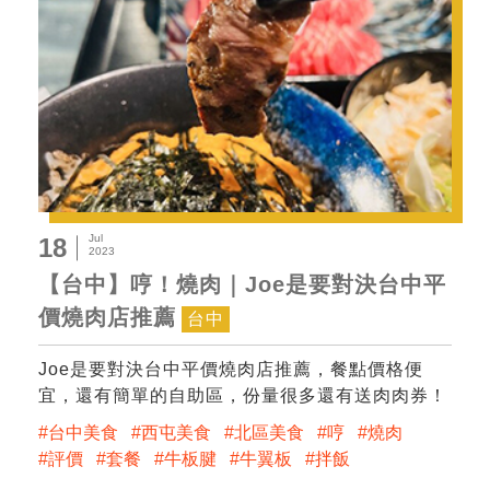
Jul
18
2023
【台中】哼！燒肉｜Joe是要對決台中平
價燒肉店推薦
台中
Joe是要對決台中平價燒肉店推薦，餐點價格便
宜，還有簡單的自助區，份量很多還有送肉肉券！
台中美食
西屯美食
北區美食
哼
燒肉
評價
套餐
牛板腱
牛翼板
拌飯