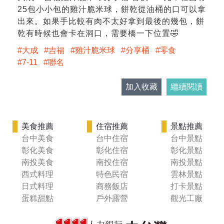
25包小小包的雞汁脆米球，餅乾從油桶的口可以拿
出來。如果手比較有肉不太好拿到最後的幾包，餅
乾有時候也會卡在洞口，需要橋一下位置🤣
大成
吉福
雞汁脆米球
分享桶
零食
7-11
聯名
加入收藏
繼續閱讀
美食推薦
住宿推薦
景點推薦
台中美食
台中住宿
台中景點
彰化美食
彰化住宿
彰化景點
南投美食
南投住宿
南投景點
西式料理
特色民宿
雲林景點
日式料理
商務飯店
打卡景點
蛋糕甜點
戶外露營
觀光工廠