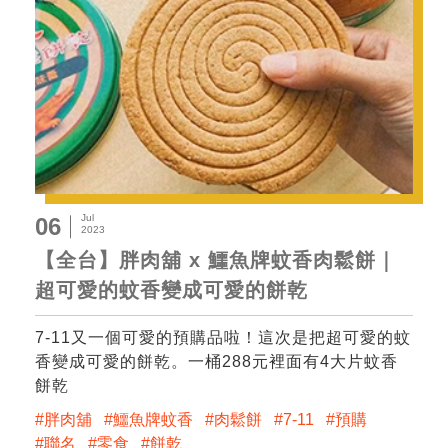
Jul
06
2023
【全台】胖肉舖 x 鱷魚牌蚊香肉鬆餅｜
超可愛的蚊香變成可愛的餅乾
7-11又一個可愛的預購品啦！這次是把超可愛的蚊
香變成可愛的餅乾。一桶288元裡面有4大片蚊香
餅乾
胖肉舖
鱷魚牌蚊香
肉鬆餅
7-11
預購
聯名
零食
餅乾