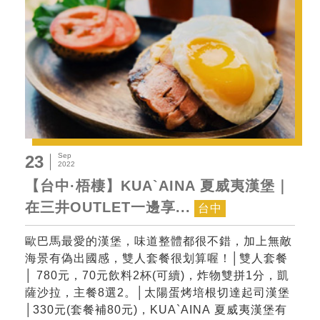
Sep
23
2022
【台中·梧棲】KUA`AINA 夏威夷漢堡｜
在三井OUTLET一邊享...
台中
歐巴馬最愛的漢堡，味道整體都很不錯，加上無敵
海景有偽出國感，雙人套餐很划算喔！│雙人套餐
│ 780元，70元飲料2杯(可續)，炸物雙拼1分，凱
薩沙拉，主餐8選2。│太陽蛋烤培根切達起司漢堡
│330元(套餐補80元)，KUA`AINA 夏威夷漢堡有