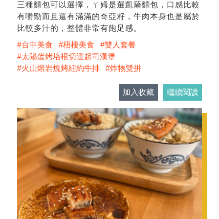
三種麵包可以選擇，ㄚ姆是選凱薩麵包，口感比較
有嚼勁而且還有滿滿的奇亞籽，牛肉本身也是屬於
比較多汁的，整體非常有飽足感。
台中美食
梧棲美食
雙人套餐
太陽蛋烤培根切達起司漢堡
火山熔岩燒烤紐約牛排
炸物雙拼
加入收藏
繼續閱讀