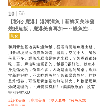
May
10
2022
【彰化·鹿港】港灣溜魚｜新鮮又美味蒲
燒鰻魚飯，鹿港美食再加一～鰻魚控...
彰化
和興青創基地美味鰻魚飯，從濱海養殖魚塭出發，
用餐環境展示抓鰻魚裝備、器具，空間不大、餐飲
份量不多。鰻魚米糕底是鴨肉米糕，ㄚ姆覺得很好
吃，薑、麻油味道蠻香的，飯很Q很好吃。鰻魚本
身是蒲燒的，份量不多，因為是產地到餐桌，魚非
常新鮮好吃，不太吃鰻魚的ㄚ姆都蠻喜歡的。炸物
是炸蝦卷，可能是青創基地無法開火，炸物是用氣
炸鍋處理的，ㄚ姆覺得有點油+濕濕軟軟的，沒有
特別好吃XD
彰化美食
鹿港美食
雙人套餐
鰻魚米糕