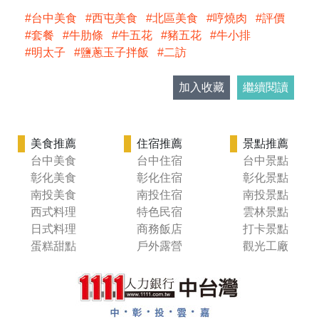
台中美食
西屯美食
北區美食
哼燒肉
評價
套餐
牛肋條
牛五花
豬五花
牛小排
明太子
鹽蔥玉子拌飯
二訪
加入收藏
繼續閱讀
美食推薦
住宿推薦
景點推薦
台中美食
台中住宿
台中景點
彰化美食
彰化住宿
彰化景點
南投美食
南投住宿
南投景點
西式料理
特色民宿
雲林景點
日式料理
商務飯店
打卡景點
蛋糕甜點
戶外露營
觀光工廠