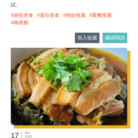
試。
南投美食
鹿谷美食
熱炒推薦
聚餐推薦
梅香雞
加入收藏
繼續閱讀
Dec
17
2020