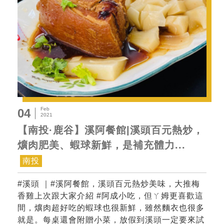
Feb
04
2021
【南投·鹿谷】溪阿餐館|溪頭百元熱炒，
爌肉肥美、蝦球新鮮，是補充體力...
南投
#溪頭 ｜#溪阿餐館，溪頭百元熱炒美味，大推梅
香雞上次跟大家介紹 #阿成小吃，但ㄚ姆更喜歡這
間，爌肉超好吃的蝦球也很新鮮，雖然麵衣也很多
就是。每桌還會附贈小菜，放假到溪頭一定要來試