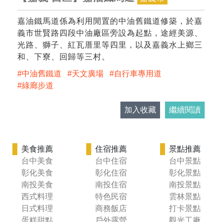
嘉油鐵馬道係為利用閒置的中油舊鐵道修築，於嘉
義市世賢路四段中油廠區旁設為起點，途經美源、
光路、獅子、紅瓦厝里等四里，以及嘉義水上鄉三
和、下寮、回歸等三村。
中油舊鐵道
天文廣場
自行車專用道
綠廊步道
加入收藏
繼續閱讀
美食推薦
住宿推薦
景點推薦
台中美食
台中住宿
台中景點
彰化美食
彰化住宿
彰化景點
南投美食
南投住宿
南投景點
西式料理
特色民宿
雲林景點
日式料理
商務飯店
打卡景點
蛋糕甜點
戶外露營
觀光工廠