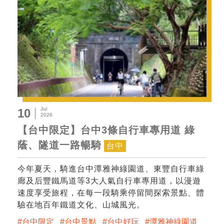
Jul
10
2026
【台中限定】台中3條自行車專用道 綠
蔭、隧道一路暢騎
台中
今年夏天，騎進台中潭雅神綠園道、東豐自行車綠
廊及后豐鐵馬道等3大人氣自行車專用道，以漫遊
速度享受旅程，在每一段騎乘停留間探索景點、體
驗在地百年鐵道文化、山城風光。
台中限定
台中景點
台中好玩
潭雅神綠園道