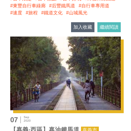
東豐自行車綠廊
后豐鐵馬道
自行車專用道
速度
旅程
鐵道文化
山城風光
加入收藏
繼續閱讀
Sep
07
2020
【嘉義‧西區】嘉油鐵馬道
嘉義市