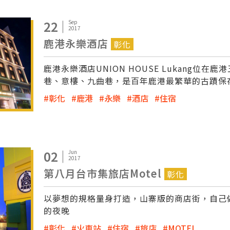
22
Sep
2017
鹿港永樂酒店
彰化
鹿港永樂酒店UNION HOUSE Lukang
巷、意樓、九曲巷，是百年鹿港最繁華的古蹟保
彰化
鹿港
永樂
酒店
住宿
02
Jun
2017
第八月台市集旅店Motel
彰化
以夢想的規格量身打造，山寨版的商店街，自己
的夜晚
彰化
火車站
住宿
旅店
MOTEL