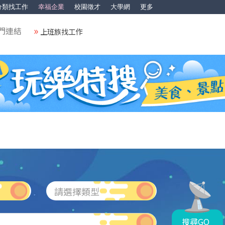
分類找工作
幸福企業
校園徵才
大學網
更多
門連結
上班族找工作
請選擇類型
搜尋GO