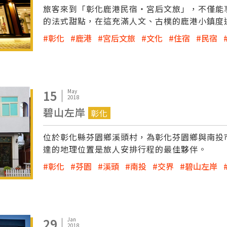
旅客來到「彰化鹿港民宿‧宮后文旅」，不僅能
的法式甜點，在這充滿人文、古樸的鹿港小鎮度
彰化
鹿港
宮后文旅
文化
住宿
民宿
15
May
2018
碧山左岸
彰化
位於彰化縣芬園鄉溪頭村，為彰化芬園鄉與南投
達的地理位置是旅人安排行程的最佳夥伴。
彰化
芬園
溪頭
南投
交界
碧山左岸
29
Jan
2018