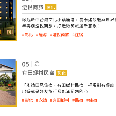
澄悅商旅
彰化
緣起於中台灣文化小鎮鹿港，磊泰建設繼與世界精
年再創澄悅商旅，打造微笑旅遊新意象！
彰化
鹿港
澄悅商旅
住宿
05
Dec
2017
有田鄉村民宿
彰化
「永靖田尾住宿‧有田鄉村民宿」裡規劃有餐廳
出遊或是好友旅行都能滿足您的心！
彰化
永靖
有田鄉村
民宿
住宿