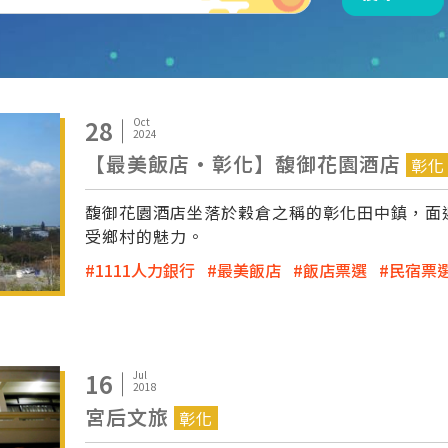
28
Oct
2024
【最美飯店·彰化】馥御花園酒店
彰化
馥御花園酒店坐落於穀倉之稱的彰化田中鎮，面
受鄉村的魅力。
1111人力銀行
最美飯店
飯店票選
民宿票
16
Jul
2018
宮后文旅
彰化