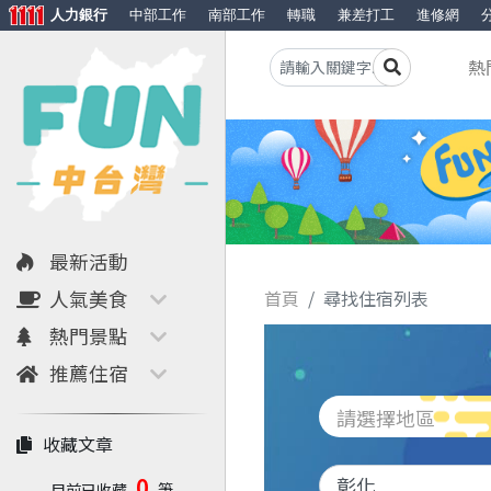
人力銀行
中部工作
南部工作
轉職
兼差打工
進修網
熱
最新活動
人氣美食
首頁
尋找住宿列表
熱門景點
推薦住宿
請選擇地區
收藏文章
0
目前已收藏
筆