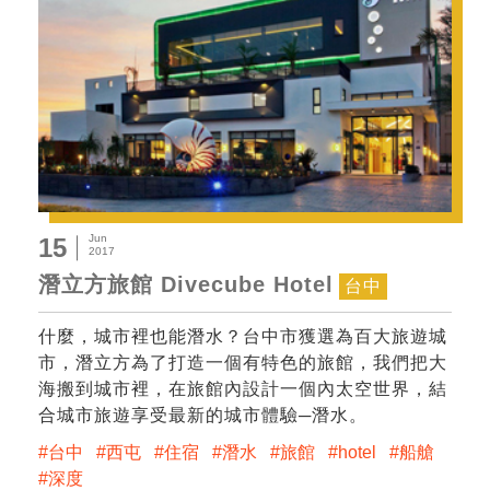
Jun
15
2017
潛立方旅館 Divecube Hotel
台中
什麼，城市裡也能潛水？台中市獲選為百大旅遊城
市，潛立方為了打造一個有特色的旅館，我們把大
海搬到城市裡，在旅館內設計一個內太空世界，結
合城市旅遊享受最新的城市體驗─潛水。
台中
西屯
住宿
潛水
旅館
hotel
船艙
深度