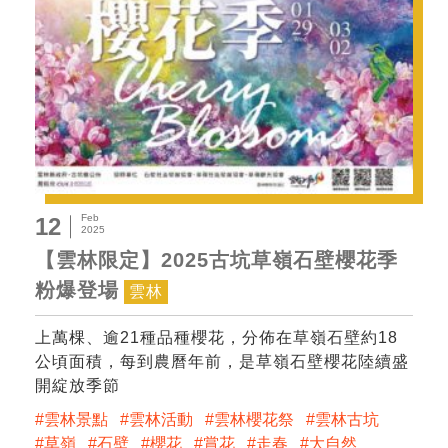
Feb
12
2025
【雲林限定】2025古坑草嶺石壁櫻花季
粉爆登場
雲林
上萬棵、逾21種品種櫻花，分佈在草嶺石壁約18
公頃面積，每到農曆年前，是草嶺石壁櫻花陸續盛
開綻放季節
雲林景點
雲林活動
雲林櫻花祭
雲林古坑
草嶺
石壁
櫻花
賞花
走春
大自然