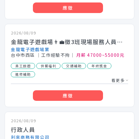
應徵
2026/08/09
金龍電子遊戲場👨‍💼徵3班現場服務人員👩‍💼✨福利佳(需附照片.自傳)
金龍電子遊戲場業
台中市西區
│工作經驗不拘│
月薪 47000~55000元
員工旅遊
供餐福利
交通補助
年終獎金
進修補助
看更多
應徵
2026/08/09
行政人員
利來商務有限公司