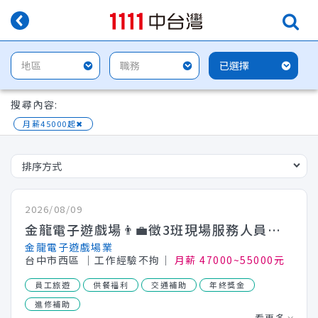
搜尋內容:
月薪45000起
✖
2026/08/09
金龍電子遊戲場👨‍💼徵3班現場服務人員👩‍💼✨福利佳(需附照片.自傳)
金龍電子遊戲場業
台中市西區
│工作經驗不拘│
月薪 47000~55000元
員工旅遊
供餐福利
交通補助
年終獎金
進修補助
看更多