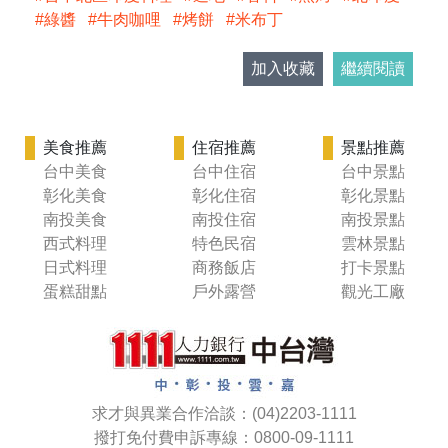
綠醬
牛肉咖哩
烤餅
米布丁
加入收藏
繼續閱讀
美食推薦
住宿推薦
景點推薦
台中美食
台中住宿
台中景點
彰化美食
彰化住宿
彰化景點
南投美食
南投住宿
南投景點
西式料理
特色民宿
雲林景點
日式料理
商務飯店
打卡景點
蛋糕甜點
戶外露營
觀光工廠
求才與異業合作洽談：(04)2203-1111
撥打免付費申訴專線：0800-09-1111