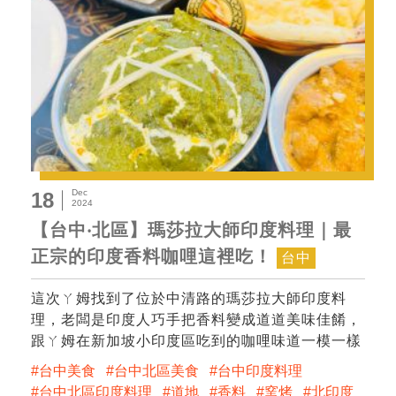
Dec
18
2024
【台中‧北區】瑪莎拉大師印度料理｜最
正宗的印度香料咖哩這裡吃！
台中
這次ㄚ姆找到了位於中清路的瑪莎拉大師印度料
理，老闆是印度人巧手把香料變成道道美味佳餚，
跟ㄚ姆在新加坡小印度區吃到的咖哩味道一模一樣
台中美食
台中北區美食
台中印度料理
台中北區印度料理
道地
香料
窯烤
北印度