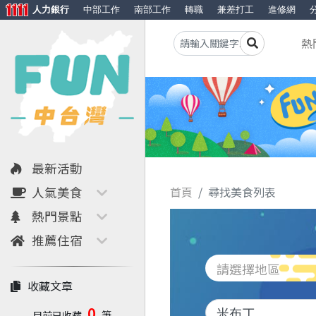
人力銀行
中部工作
南部工作
轉職
兼差打工
進修網
熱
最新活動
人氣美食
首頁
尋找美食列表
熱門景點
推薦住宿
請選擇地區
收藏文章
0
目前已收藏
筆