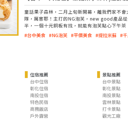
童話果子森林，二月上旬新開幕，離我們家不會
隊，厲害耶！主打的NG泡芙，new good產
半，一個十元銅板有找，就能有泡芙點心下午茶
台中美食
NG泡芙
平價美食
提拉米蘇
千
住宿推薦
景點推薦
台中住宿
台中景點
彰化住宿
彰化景點
南投住宿
南投景點
特色民宿
雲林景點
商務飯店
打卡景點
戶外露營
觀光工廠