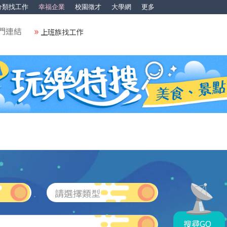
分類找工作
幸福企業
校園徵才
大學網
更多
門連結
上班族找工作
請選擇類型
搜尋GO