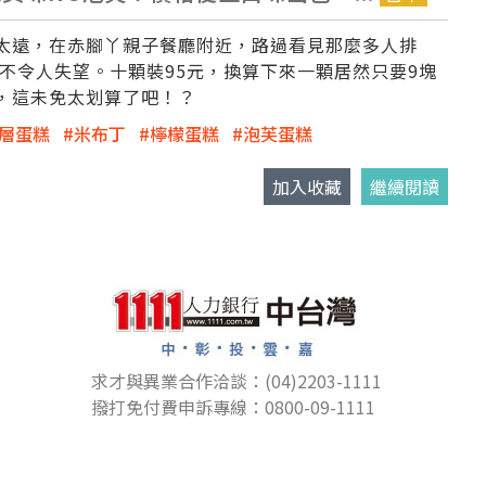
太遠，在赤腳丫親子餐廳附近，路過看見那麼多人排
品從不令人失望。十顆裝95元，換算下來一顆居然只要9塊
，這未免太划算了吧！？
層蛋糕
米布丁
檸檬蛋糕
泡芙蛋糕
加入收藏
繼續閱讀
求才與異業合作洽談：(04)2203-1111
撥打免付費申訴專線：0800-09-1111