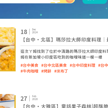
18
Dec
2024
【台中‧北區】瑪莎拉大師印度料理｜
這次ㄚ姆找到了位於中清路的瑪莎拉大師印度料
姆在新加坡小印度區吃到的咖哩味道一模一樣
台中美食
台中北區美食
台中印度料理
台
牛肉咖哩
烤餅
米布丁
27
Feb
2020
【台中·大雅區】童話果子森林|超酥脆