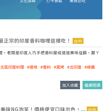
文化探尋
打卡景點
美食必吃
最正宗的印度香料咖哩這裡吃！
台中
理，老闆是印度人巧手把香料變成道道美味佳餚，跟ㄚ
中北區印度料理
道地
香料
窯烤
北印度
綠醬
加入收藏
繼續閱讀
美味NG泡芙！價格便宜口味出色，...
台中