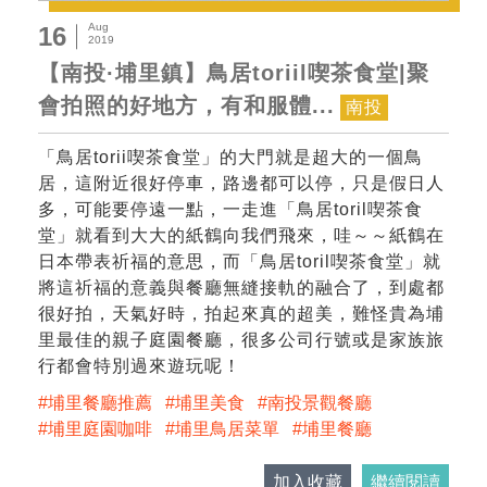
Aug
16
2019
【南投·埔里鎮】鳥居toriil喫茶食堂|聚
會拍照的好地方，有和服體...
南投
「鳥居torii喫茶食堂」的大門就是超大的一個鳥
居，這附近很好停車，路邊都可以停，只是假日人
多，可能要停遠一點，一走進「鳥居toril喫茶食
堂」就看到大大的紙鶴向我們飛來，哇～～紙鶴在
日本帶表祈福的意思，而「鳥居toril喫茶食堂」就
將這祈福的意義與餐廳無縫接軌的融合了，到處都
很好拍，天氣好時，拍起來真的超美，難怪貴為埔
里最佳的親子庭園餐廳，很多公司行號或是家族旅
行都會特別過來遊玩呢！
埔里餐廳推薦
埔里美食
南投景觀餐廳
埔里庭園咖啡
埔里鳥居菜單
埔里餐廳
加入收藏
繼續閱讀