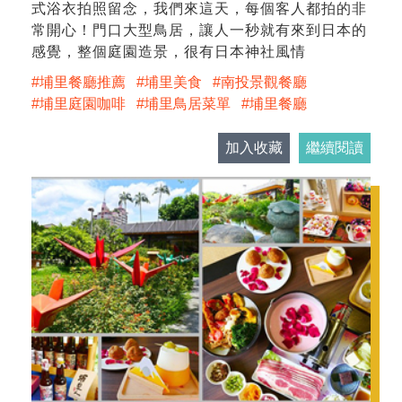
式浴衣拍照留念，我們來這天，每個客人都拍的非
常開心！門口大型鳥居，讓人一秒就有來到日本的
感覺，整個庭園造景，很有日本神社風情
埔里餐廳推薦
埔里美食
南投景觀餐廳
埔里庭園咖啡
埔里鳥居菜單
埔里餐廳
加入收藏
繼續閱讀