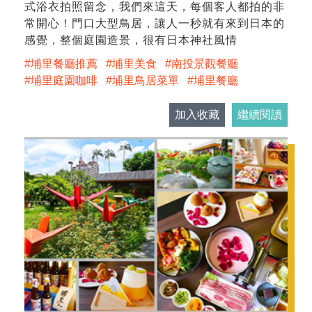
式浴衣拍照留念，我們來這天，每個客人都拍的非
常開心！門口大型鳥居，讓人一秒就有來到日本的
感覺，整個庭園造景，很有日本神社風情
埔里餐廳推薦
埔里美食
南投景觀餐廳
埔里庭園咖啡
埔里鳥居菜單
埔里餐廳
加入收藏
繼續閱讀