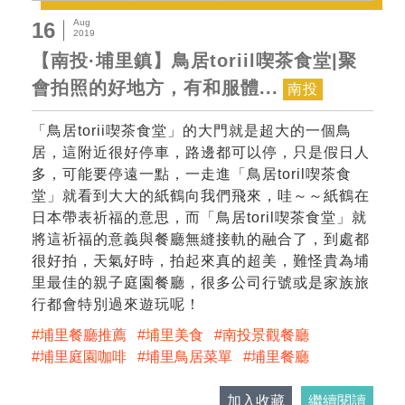
Aug
16
2019
【南投·埔里鎮】鳥居toriil喫茶食堂|聚
會拍照的好地方，有和服體...
南投
「鳥居torii喫茶食堂」的大門就是超大的一個鳥
居，這附近很好停車，路邊都可以停，只是假日人
多，可能要停遠一點，一走進「鳥居toril喫茶食
堂」就看到大大的紙鶴向我們飛來，哇～～紙鶴在
日本帶表祈福的意思，而「鳥居toril喫茶食堂」就
將這祈福的意義與餐廳無縫接軌的融合了，到處都
很好拍，天氣好時，拍起來真的超美，難怪貴為埔
里最佳的親子庭園餐廳，很多公司行號或是家族旅
行都會特別過來遊玩呢！
埔里餐廳推薦
埔里美食
南投景觀餐廳
埔里庭園咖啡
埔里鳥居菜單
埔里餐廳
加入收藏
繼續閱讀