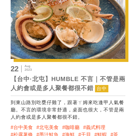
Aug
22
2023
【台中·北屯】HUMBLE 不言｜不管是兩
人約會或是多人聚餐都很不錯
台中
到東山路別吃甕仔雞了，跟著ㄚ姆來吃逢甲人氣餐
廳。不言的環境非常舒適，桌面也很大，不管是兩
人約會或是多人聚餐都很不錯。
台中美食
北屯美食
咖啡廳
義式料理
松露薯條
墨汁魷魚
海鮮
干貝
鮮蝦
茶