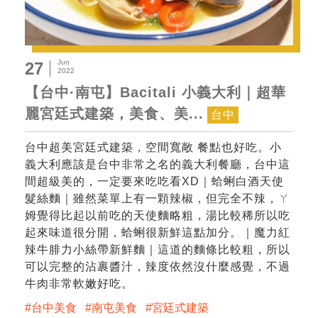
Jun
27
2022
【台中·南屯】Bacitali 小義大利｜超華
麗宮廷式建築，美食、美...
台中
台中超美宮廷式建築，空間寬敞 餐點也好吃。小
義大利應該是台中非常之名的義大利餐廳，台中這
間超級美的，一定要來吃吃看XD｜蛤蜊白酒天使
髮絲麵｜雖然菜單上有一顆辣椒，但完全不辣，ㄚ
姆覺得比起以前吃的天使麵略粗，湯比較稀所以吃
起來味道很分開，蛤蜊很新鮮這點加分。｜魔力紅
辣牛腓力小絲帶新鮮麵｜這道的麵條比較粗，所以
可以完整的沾裹醬汁，辣度依然沒什麼感覺，不過
牛肉非常軟嫩好吃。
台中美食
南屯美食
宮廷式建築