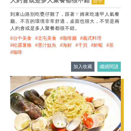
人約會或是多人聚餐都很不錯
台中
到東山路別吃甕仔雞了，跟著ㄚ姆來吃逢甲人氣餐
廳。不言的環境非常舒適，桌面也很大，不管是兩
人約會或是多人聚餐都很不錯。
台中美食
北屯美食
咖啡廳
義式料理
松露薯條
墨汁魷魚
海鮮
干貝
鮮蝦
茶
咖啡
加入收藏
繼續閱讀