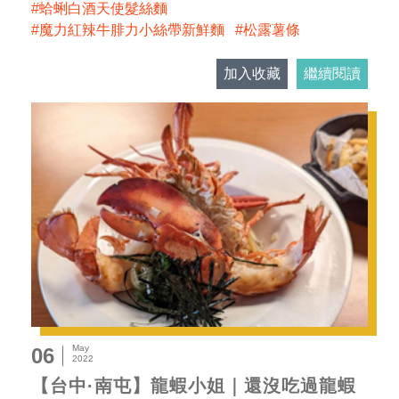
蛤蜊白酒天使髮絲麵
魔力紅辣牛腓力小絲帶新鮮麵
松露薯條
加入收藏
繼續閱讀
May
06
2022
【台中·南屯】龍蝦小姐｜還沒吃過龍蝦