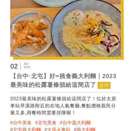
Jan
02
2024
【台中·北屯】好=挑食義大利麵｜2023
最美味的松露薯條頒給這間店了
台中
2023最美味的松露薯條頒給這間店了！位於太原
車站旱溪路附近的在地人氣餐廳,餐點價格親民分
量又多,用餐時間需要排隊喔！
台中美食
北屯美食
台中義大利麵
北屯義大利麵
太原火車站
義大利麵