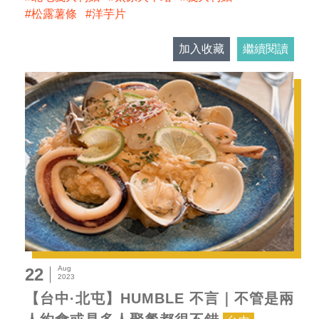
松露薯條
洋芋片
加入收藏
繼續閱讀
Aug
22
2023
【台中·北屯】HUMBLE 不言｜不管是兩