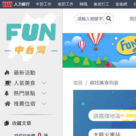
人力銀行
中部工作
南部工作
轉職
兼差打工
進修網
熱
最新活動
人氣美食
首頁
尋找美食列表
熱門景點
推薦住宿
請選擇地區
收藏文章
0
目前已收藏
筆