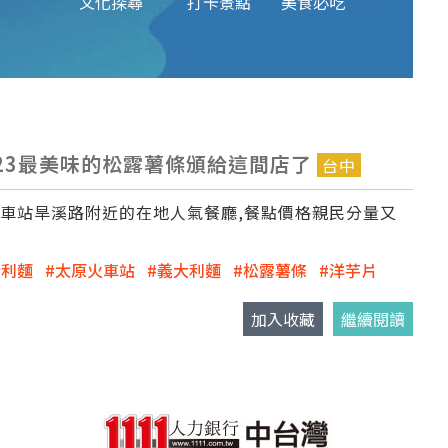
文化探尋
打卡景點
美食必吃
23最美味的松露薯條頒給這間店了
台中
原車站旱溪路附近的在地人氣餐廳,餐點價格親民分量又
大利麵
太原火車站
義大利麵
松露薯條
洋芋片
加入收藏
繼續閱讀