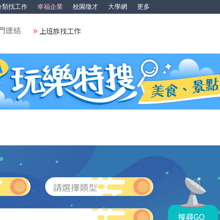
分類找工作
幸福企業
校園徵才
大學網
更多
門連結
上班族找工作
請選擇類型
搜尋GO