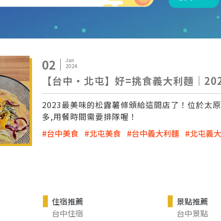
02
Jan
2024
【台中·北屯】好=挑食義大利麵｜20
2023最美味的松露薯條頒給這間店了！位於太
多,用餐時間需要排隊喔！
台中美食
北屯美食
台中義大利麵
北屯義
住宿推薦
景點推薦
台中住宿
台中景點