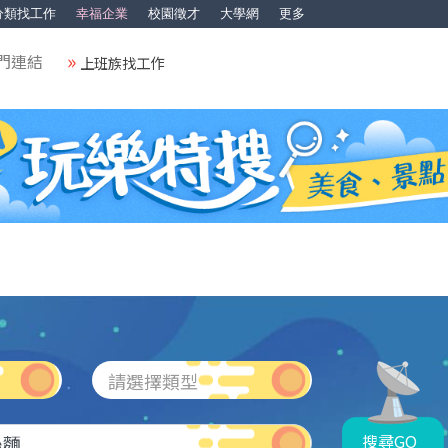
分類找工作
幸福企業
校園徵才
大學網
更多
門連結
上班族找工作
請選擇類型
搜尋GO