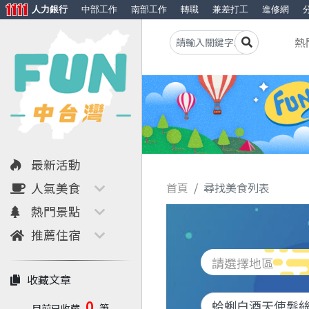
人力銀行
中部工作
南部工作
轉職
兼差打工
進修網
熱
最新活動
人氣美食
首頁
尋找美食列表
熱門景點
推薦住宿
請選擇地區
收藏文章
0
目前已收藏
筆