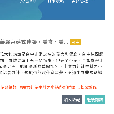
文化探尋
打卡景點
美食必吃
超華麗宮廷式建築，美食、美...
台中
小義大利應該是台中非常之名的義大利餐廳，台中這間超
絲麵｜雖然菜單上有一顆辣椒，但完全不辣，ㄚ姆覺得比
道很分開，蛤蜊很新鮮這點加分。｜魔力紅辣牛腓力小
的沾裹醬汁，辣度依然沒什麼感覺，不過牛肉非常軟嫩
天使髮絲麵
魔力紅辣牛腓力小絲帶新鮮麵
松露薯條
加入收藏
繼續閱讀