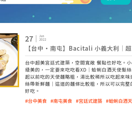
27
Jun
2022
【台中·南屯】Bacitali 小義大利｜
台中超美宮廷式建築，空間寬敞 餐點也好吃。
級美的，一定要來吃吃看XD｜蛤蜊白酒天使髮
起以前吃的天使麵略粗，湯比較稀所以吃起來味
絲帶新鮮麵｜這道的麵條比較粗，所以可以完整
好吃。
台中美食
南屯美食
宮廷式建築
蛤蜊白酒