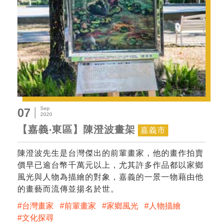
Sep
07
2020
【嘉義‧東區】陳澄波畫架
嘉義市
陳澄波先生是台灣傑出的前輩畫家，他的畫作拍賣
價早已逾台幣千萬元以上，尤其許多作品都以家鄉
風光與人物為描繪的對象，嘉義的一景一物藉由他
的畫藝而流傳並揚名於世。
台灣畫家
前輩畫家
家鄉風光
人物描繪
文化探尋