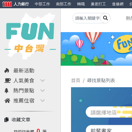
人力銀行
中部工作
南部工作
轉職
兼差打工
進修網
熱
最新活動
人氣美食
首頁
尋找景點列表
熱門景點
推薦住宿
請選擇地區
收藏文章
0
目前已收藏
筆