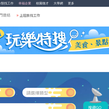
分類找工作
幸福企業
校園徵才
大學網
更多
門連結
上班族找工作
請選擇類型
搜尋GO