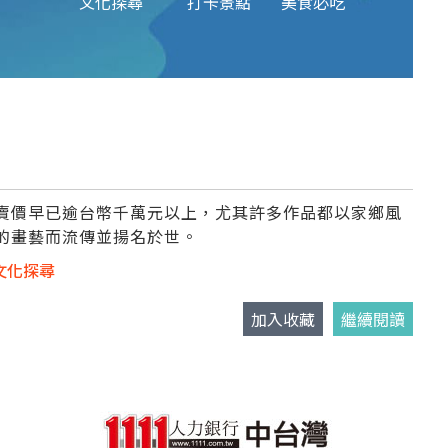
文化探尋
打卡景點
美食必吃
賣價早已逾台幣千萬元以上，尤其許多作品都以家鄉風
的畫藝而流傳並揚名於世。
文化探尋
加入收藏
繼續閱讀