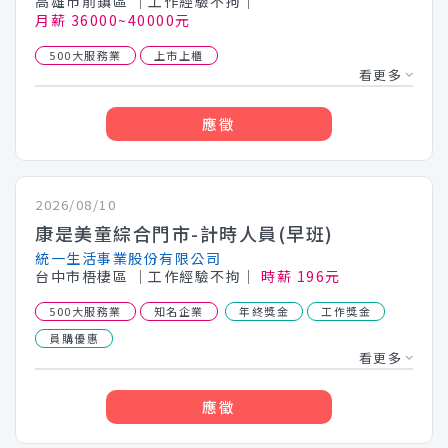
高雄市前鎮區
│工作經驗不拘│
月薪 36000~40000元
500大服務業
上市上櫃
看更多
應徵
2026/08/10
康是美童綜合門市-計時人員(早班)
統一生活事業股份有限公司
台中市梧棲區
│工作經驗不拘│
時薪 196元
500大服務業
知名企業
年終獎金
工作獎金
員購優惠
看更多
應徵