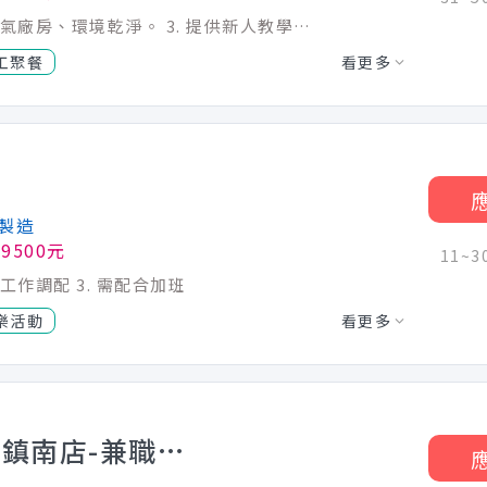
1. 負責產品組裝、包裝與檢驗作業。 2. 冷氣廠房、環境乾淨。 3. 提供新人教學指導，無經驗可。 4. 歡迎二度就業或想找穩定工作的夥伴加入。
工聚餐
看更多
製造
9500元
11~
工作調配 3. 需配合加班
樂活動
看更多
【爭鮮SUSHiPLUS】斗六鎮南店-兼職人員