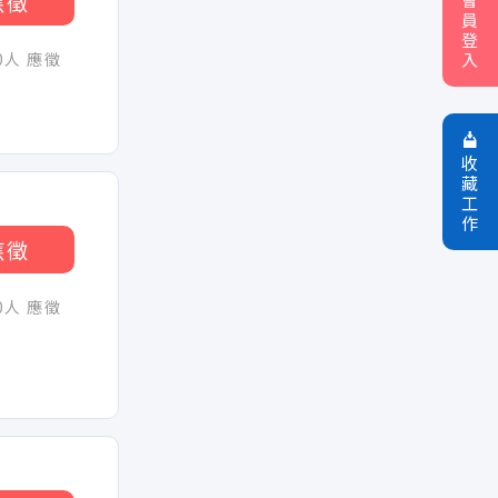
應徵
員
登
30人 應徵
入
收
藏
工
作
應徵
30人 應徵