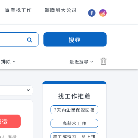
畢業找工作
轉職到大公司
搜尋
排除
最近搜尋
找工作推薦
7天內企業保證回覆
應徵
高薪水工作
零工經濟夯│想上班
50人 應徵