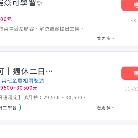
💥可學習✨
200元
11~
．負責為顧客帶位、安排座位、倒水。 ．將菜單遞給顧客、解決顧客提出之疑問，並給予餐點上的建議。 ．於顧客用餐完畢後，負責收拾碗盤與清理環境。 ps:上班時間彈性二度就業，學生，上班族想多賺一點皆可 無經驗可學習
看更多
📦【包裝作業員｜無經驗可｜週休二日｜日班穩定】每三個月核發績效獎金，做得好、獎金看得見！
│其他金屬相關製造
9500~30500元
11~
📦【包裝作業員｜無經驗可｜週休二日｜日班穩定】💰月薪：29,500 ~ 30,500元（視學經歷核薪） 💡每三個月核發績效獎金，做得好、獎金看得見！ 找一份穩定、有制度、沒經驗也能上手的工作嗎？ 歡迎二度就業、轉職新手加入我們的包裝團隊，一起把產品包得美美的、準時出貨！ 🛠【工作內容】 ✔ 產品折彎、包裝、打包 ✔ 整理出貨產品 ✔ 配合廠長安排，完成簡單作業流程 📌簡單作業內容，不需經驗，有人教、願意學就OK！ 🕗【上班時間】日班：08:30～17:30📅 固定週休二日，讓你生活與工作都兼顧 💡【我們正在找這樣的你】 ✔ 不怕學、肯做事 ✔ 細心、穩定、有責任感 ✔ 無經驗、二度就業者也歡迎加入！ ✨穩定排班＋制度完善，還有每季額外績效獎金，做得好就看得到回饋！
員工聚餐
看更多