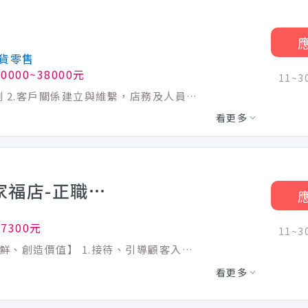
貨零售
0000~38000元
11~
1.負責門市賣場營運管理，執行進銷貨規劃 2.客戶關係建立與維繫，店務及人員排班管理 3.歡迎二度就業人士加入
看更多
【爭鮮迴轉壽司】鼎山萬家福店-正職人員
7300元
11~
【歡迎對餐飲有熱忱的你/妳，一同爭取新鮮、創造價值】 1.接待、引導顧客入座、介紹菜單、點餐收銀、桌邊服務、收盤清理 2.全方位工作技能-外場服務、內場餐點製作、出餐管理、確認出菜品質 3.外帶、外送平台顧客點餐服務 4.顧客關係經營 5.維持門市清整潔 爭鮮積極參與政府就業方案，凡符合資格享補助獎金，如下所示： 1. 婦女重返職場 【最高可領3萬】 2. 壯世代計畫 【最高可領6萬】 3. 桃園青年計畫 【最高可領2萬1】 4. 桃園中高齡方案 【最高可領1萬】 5. 初次尋職青年穩定就業計畫【最高可領4萬5】 ★ 工作選爭鮮，政府補助享不完 ★
看更多