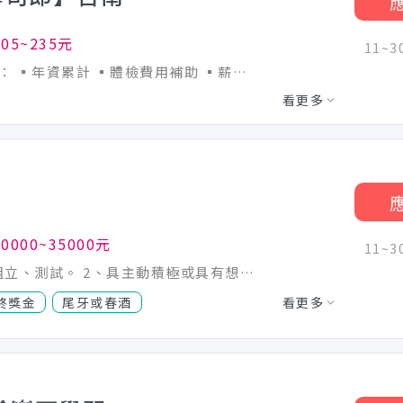
05~235元
11~
⭕復職同仁大歡迎 離職未滿三個月者享有： ▪年資累計 ▪體檢費用補助 ▪薪資照舊計算 ⭕招募條件 ▪職前教育訓練，歡迎無經驗者加入!! ▪歡迎二度就業、學生實習、長期打工 ▪彈性排班：08:30~23:30（每日至少排班4小時，請於面試時與主管確認班表） ⭕工作內容（在職教育訓練完善，無經驗者OK） ▪外場 帶客入座→用餐說明、顧客服務→桌面清潔→環境整理→收銀結帳 等 ▪內場 商品進貨→食材處理→餐點製作→餐具清洗→環境整理→庫存盤點 等 ⭕獎金福利 ▪生日禮券 ▪員工用餐優惠 ▪年度健檢及津貼 ▪一年4次考核及調薪機會 ▪加班費按每分鐘計算 ▪不定期活動競賽獎金、時數達成獎金 ▪介紹親朋好友入職，期滿可獲得3,000~10,000元獎金 ⭕企業魅力 ▪加班費按每分鐘計算，重視員工的辛勤付出。 ▪實力主義不論年資，且制度完善、升遷調薪快速，適合具有企圖心的您。 ▪學習日系企業商業禮儀、餐飲相關專業技能，並能接觸店舖經營管理。 ▪展店計畫涵蓋全台灣，目標成為台灣第一迴轉壽司品牌。 ▪傾聽員工訴求，共同打造「以人為本」的舒適工作環境。
看更多
0000~35000元
11~
1、工作性質： 排油煙機及零配件包裝、組立、測試。 2、具主動積極或具有想當上主管企圖心者佳。 3、工作經歷、學歷不拘。 4、歡迎二度就業。 5、配合加班。 【獎金 】 年終獎金、5/1、中秋節禮金、生日禮金、尾牙抽獎… 【福利 】 1、成立職工福利委員會，固定提撥一定比例之營收做為福利基金。 2、國內外旅遊: 3、慶生會 4、免費健康檢查。.
終獎金
尾牙或春酒
看更多