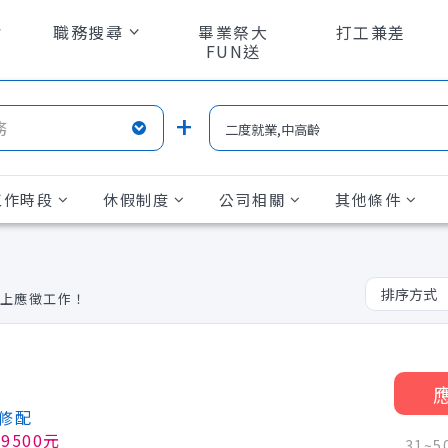
職務搜尋
畢業祭大
打工兼差
FUN送
工作時段
休假制度
公司相關
其他條件
上應徵
工作！
修配
9500元
31~