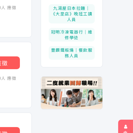
30人 應徵
九湯屋日本拉麵｜
《大里店》晚班工讀
人員
冠明冷凍電器行｜維
修學徒
豐饡鐵板燒｜餐飲服
務人員
應徵
30人 應徵
會