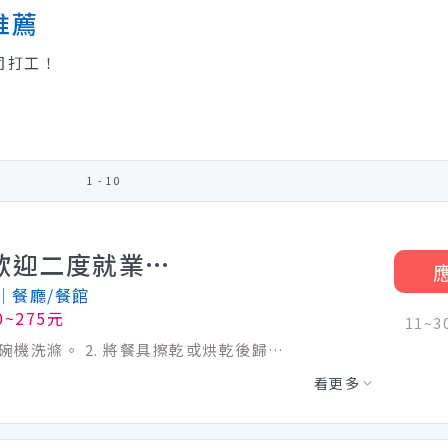
推薦
司打工！
1 - 10
餐具清潔/洗碗計時人員~歡迎二度就業(美登利台中LALA店)(含全勤時薪220~275元)
│餐廳/餐館
0~275元
11~
工作內容 1. 將顧客使用之餐具器皿，以洗碗機洗滌。 2. 將餐具擦乾或烘乾後歸位，做好餐具盤點及管理。 3. 負責環境的打掃清潔例行工作。 4. 廚餘回收及垃圾處理。 5. 主管交辦廚務作業事項。 兼職人員時薪： 內場時薪220元～260元(含全勤) 外場時薪210元～250元(含全勤) 假日出勤津貼+10元 當月滿80小時每小時+20元 當月滿120小時每小時+30元 工作站考試通過一站+5元（內場共3站、外場共2站） 最高時薪內場275元 . 外場260元 ※每月上班時數滿60小時至79小時可獲得1張免費拉麵券，80小時以上2張免費拉麵券 ※介紹獎金：兼職人員滿半年後，工作時數滿360小時5000元、未滿360小時3000元 ※生日禮券：兼職員工可獲得2張免費拉麵券 ※三節獎金：端午節600元、中秋節600元
看更多