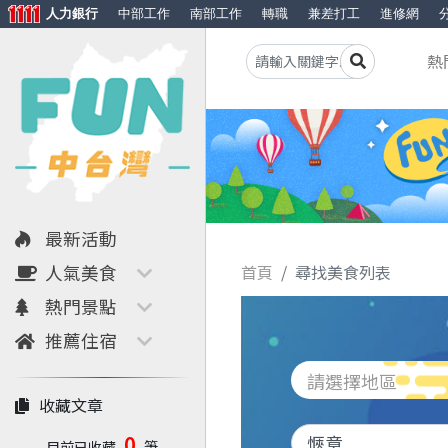
人力銀行
中部工作
南部工作
轉職
兼差打工
進修網
熱
最新活動
人氣美食
首頁
尋找美食列表
熱門景點
推薦住宿
請選擇地區
收藏文章
0
目前已收藏
筆