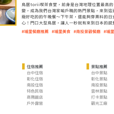
鳥居torii喫茶食堂，前身是台灣地理位置最
變，成為我們台灣家喻戶曉的熱門景點，來到這
緻好吃的的午晚餐～下午茶，還能夠穿票料的日
心！門口大型鳥居，讓人一秒就有來到日本的感
埔里餐廳推薦
埔里美食
南投景觀餐廳
埔
住宿推薦
景點推薦
台中住宿
台中景點
彰化住宿
彰化景點
南投住宿
南投景點
特色民宿
雲林景點
商務飯店
打卡景點
戶外露營
觀光工廠