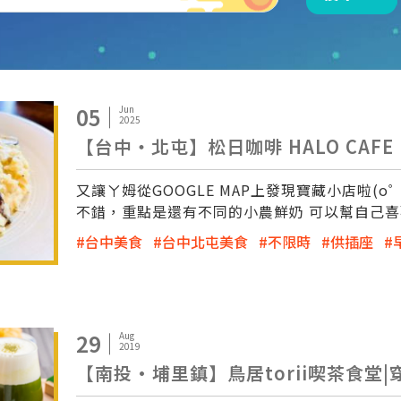
05
Jun
2025
【台中‧北屯】松日咖啡 HALO CAF
又讓ㄚ姆從GOOGLE MAP上發現寶藏小店啦
不錯，重點是還有不同的小農鮮奶 可以幫自己
台中美食
台中北屯美食
不限時
供插座
29
Aug
2019
【南投·埔里鎮】鳥居torii喫茶食堂|