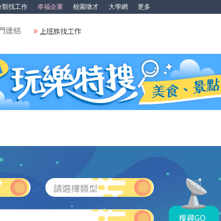
分類找工作
幸福企業
校園徵才
大學網
更多
門連結
上班族找工作
請選擇類型
搜尋GO