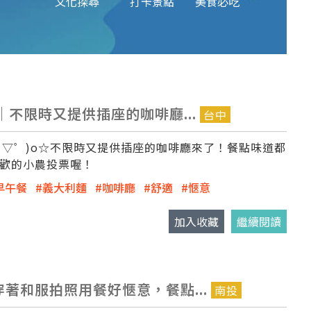
文化探尋
打卡景點
美食必吃
E｜不限時又提供插座的咖啡廳...
台中
(o゜▽゜)o☆不限時又提供插座的咖啡廳來了！餐點味道都
喜歡的小農投票喔！
早午餐
義大利麵
咖啡廳
舒適
愜意
加入收藏
繼續閱讀
穿著和服拍照用餐好愜意，餐點...
南投