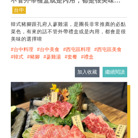
不管外帶禮盒或是內用，都是很美味...
台中
韓式豬腳跟孔府人嵾雞湯，是團長非常推薦的必點
菜色，有來的話不管外帶禮盒或是內用，都會是很
美味的選擇唷
台中料理
台中美食
西屯區料理
西屯區美食
韓式
豬腳
蔘雞湯
套餐
禮盒
加入收藏
繼續閱讀