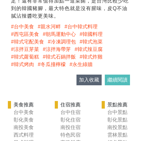
足！還有非常值得加點一道菜餚，是台灣比較少吃
到的韓國豬腳，最大特色就是沒有腥味，皮Q不油
膩沾辣醬吃更美味。
台中美食
親水河畔
台中韓式料理
西屯區美食
朝馬運動中心
韓國料理
韓式宅配美食
冷凍調理包
韓式泡菜
涼拌豆芽菜
涼拌海帶芽
韓式辣豆腐
韓式蘿蔔糕
韓式石鍋拌飯
韓式炸雞
韓式烤肉
冬瓜撞檸檬
永生綠牆
加入收藏
繼續閱讀
美食推薦
住宿推薦
景點推薦
台中美食
台中住宿
台中景點
彰化美食
彰化住宿
彰化景點
南投美食
南投住宿
南投景點
西式料理
特色民宿
雲林景點