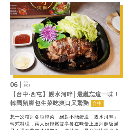
Apr
06
2023
【台中‧西屯】親水河畔│最難忘這一味！
韓國豬腳包生菜吃爽口又驚艷
台中
想一次嚐到各種韓菜，絕對不能錯過「親水河畔」
韓式料理，兩人份輕鬆雙享餐在味蕾上達到超級滿