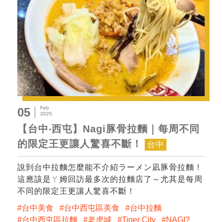
Feb
05
2025
【台中‧西屯】Nagi豚骨拉麵｜每周不同
的限定王更讓人驚喜不斷！
台中
說到台中拉麵怎麼能不介紹ラーメン凪豚骨拉麵！
這應該是ㄚ姆回訪最多次的拉麵店了～尤其是每周
不同的限定王更讓人驚喜不斷！
台中美食
台中西屯區美食
台中拉麵
台中西屯區拉麵
老虎城
Tiger City
NAGI?