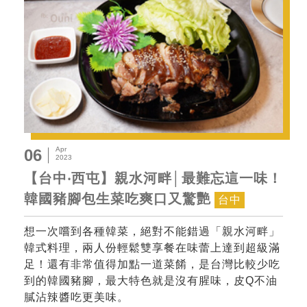
Apr
06
2023
【台中‧西屯】親水河畔│最難忘這一味！
韓國豬腳包生菜吃爽口又驚艷
台中
想一次嚐到各種韓菜，絕對不能錯過「親水河畔」
韓式料理，兩人份輕鬆雙享餐在味蕾上達到超級滿
足！還有非常值得加點一道菜餚，是台灣比較少吃
到的韓國豬腳，最大特色就是沒有腥味，皮Q不油
膩沾辣醬吃更美味。