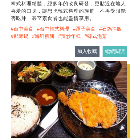
韓式料理精髓，經多年的改良研發，更貼近在地人
喜愛的口味，讓想吃韓式料理的族群，不再受限能
否吃辣，甚至素食者也能盡情享用。
台中美食
台中韓式料理
潭子美食
石鍋拌飯
部隊鍋
海鮮煎餅
辣炒年糕
韓式泡菜
加入收藏
繼續閱讀