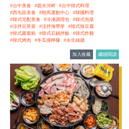
台中美食
親水河畔
台中韓式料理
西屯區美食
朝馬運動中心
韓國料理
韓式宅配美食
冷凍調理包
韓式泡菜
涼拌豆芽菜
涼拌海帶芽
韓式辣豆腐
韓式蘿蔔糕
韓式石鍋拌飯
韓式炸雞
韓式烤肉
冬瓜撞檸檬
永生綠牆
加入收藏
繼續閱讀