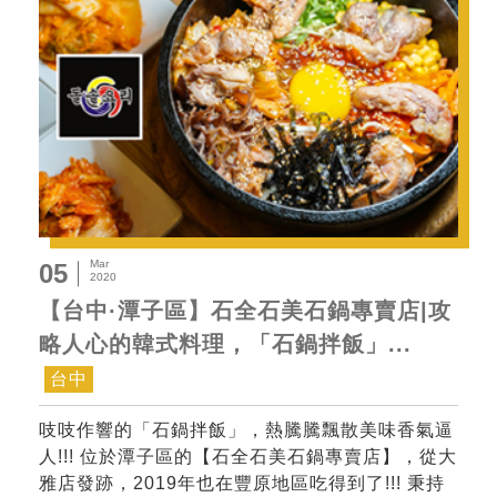
Mar
05
2020
【台中·潭子區】石全石美石鍋專賣店|攻
略人心的韓式料理，「石鍋拌飯」...
台中
吱吱作響的「石鍋拌飯」，熱騰騰飄散美味香氣逼
人!!! 位於潭子區的【石全石美石鍋專賣店】，從大
雅店發跡，2019年也在豐原地區吃得到了!!! 秉持