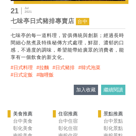
Jul
21
2021
七味亭日式豬排專賣店
台中
七味亭的每一道料理，皆俱傳統與創新；經過長時
間細心熬煮及特殊秘傳方式處理，鮮甜、濃郁的口
感，不過度的調味，希望能帶給廣眾的消費者，能
享有一個飲食的新文化。
日式料理
拉麵
日式豬排
韓式泡菜
日式定飯
咖哩飯
加入收藏
繼續閱讀
美食推薦
住宿推薦
景點推薦
台中美食
台中住宿
台中景點
彰化美食
彰化住宿
彰化景點
南投美食
南投住宿
南投景點