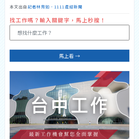
本文出自
記者林育如．1111產經新聞
找工作嗎？輸入關鍵字，馬上秒搜！
馬上看 →